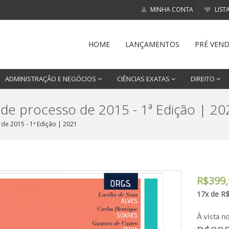
MINHA CONTA
LIST
HOME
LANÇAMENTOS
PRÉ VEN
ADMINISTRAÇÃO E NEGÓCIOS
CIÊNCIAS EXATAS
DIREITO
 de processo de 2015 - 1ª Edição | 20
de 2015 - 1ª Edição | 2021
R$399,
17x de R
À vista n