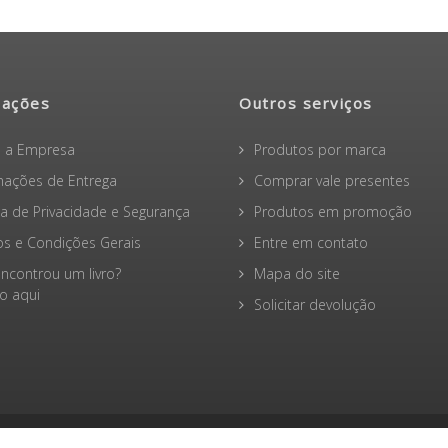
mações
Outros serviços
 a Empresa
Produtos por marca
mações de Entrega
Comprar vale presentes
ica de Privacidade e Segurança
Produtos em promoção
s e Condições Gerais
Entre em contato
ncontrou um livro?
Mapa do site
 aqui
Solicitar devolução