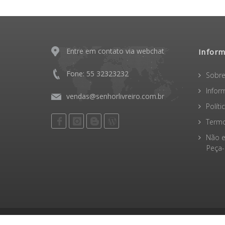
Entre em contato via webchat
Infor
Fone: 55 32323232
Sobre
Infor
vendas@senhorlivreiro.com.br
Polít
Termo
Não e
Peça-o
Senhor Livreiro © 2026 - CNPJ: 31.561.440/0001-41