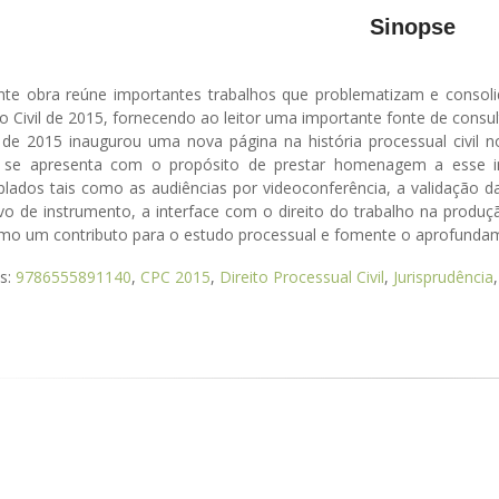
Sinopse
nte obra reúne importantes trabalhos que problematizam e conso
o Civil de 2015, fornecendo ao leitor uma importante fonte de consu
de 2015 inaugurou uma nova página na história processual civil no
a se apresenta com o propósito de prestar homenagem a esse i
lados tais como as audiências por videoconferência, a validação d
vo de instrumento, a interface com o direito do trabalho na produ
omo um contributo para o estudo processual e fomente o aprofundam
as:
9786555891140
,
CPC 2015
,
Direito Processual Civil
,
Jurisprudência