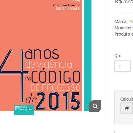
R$395
Marca::
E
Modelo::
Produto 
Qtd
Calcul