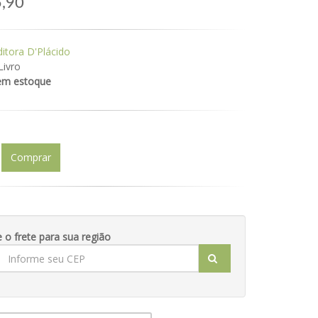
,90
ditora D'Plácido
Livro
em estoque
Comprar
e o frete para sua região