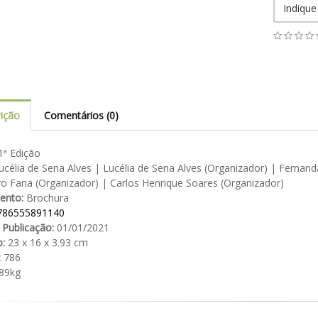
Indique
ição
Comentários (0)
ª Edição
célia de Sena Alves | Lucélia de Sena Alves (Organizador) | Ferna
o Faria (Organizador) | Carlos Henrique Soares (Organizador)
ento:
Brochura
786555891140
 Publicação:
01/01/2021
:
23 x 16 x 3.93 cm
:
786
89kg