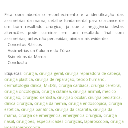
Esta obra aborda o reconhecimento e a identificação das
assimetrias da mama, detalhe fundamental para o alcance de
um bom resultado cirúrgico, já que a negligência destas
alterações pode culminar em um resultado final com
assimetrias, antes não percebidas, ainda mais evidentes.
– Conceitos Básicos
– Assimetrias da Coluna e do Tórax
– Ssimetrias da Mama
– Conclusão
Etiquetas:
cirurgia
,
cirurgia geral
,
cirurgia reparadora de cabeça
,
cirurgia plástica
,
cirurgia de reparação
,
tecido humano
,
dermatologia clínica
,
MEDSI
,
cirurgia cardíaca
,
cirurgia cerebral
,
cirurgia oncológica
,
cirurgia cutânea
,
cirurgia animal
,
médico
cirurgião
,
cirurgião-dentista
,
cirurgião ocular
,
cirurgia pediátrica
,
clínica cirúrgica
,
cirurgia da hérnia
,
cirurgia endoscópica
,
cirurgia
estética
,
cirurgia bariátrica
,
cirurgia da catarata
,
cirurgia da
mama
,
cirurgia de emergência
,
emergência cirúrgica
,
cirurgia
nasal
,
cirurgiões
,
especialidades cirúrgicas
,
laparoscopia
,
cirurgia
videolaparoscópica