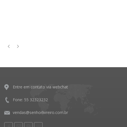
Entre em contato via webchat
Fone: 55 32323232
vendas@senhorlivreiro.com.br