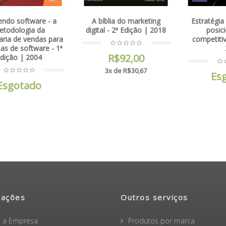
bíblia do marketing
Estratégia de marketing e
Estraté
tal - 2ª Edição | 2018
posicionamento
digital 
competitivo - 4ª Edição |
Ed
2010
R$92,00
3x de R$30,67
Esgotado
3x
mações
Outros serviços
 a Empresa
Produtos por marca