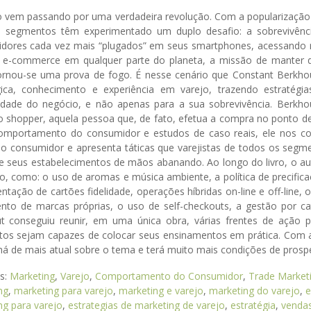
o vem passando por uma verdadeira revolução. Com a popularização da
s segmentos têm experimentado um duplo desafio: a sobrevivênc
dores cada vez mais “plugados” em seus smartphones, acessando re
e e-commerce em qualquer parte do planeta, a missão de manter d
 tornou-se uma prova de fogo. É nesse cenário que Constant Berkho
gica, conhecimento e experiência em varejo, trazendo estratégi
idade do negócio, e não apenas para a sua sobrevivência. Berkh
do shopper, aquela pessoa que, de fato, efetua a compra no ponto d
omportamento do consumidor e estudos de caso reais, ele nos c
o consumidor e apresenta táticas que varejistas de todos os segme
e seus estabelecimentos de mãos abanando. Ao longo do livro, o aut
jo, como: o uso de aromas e música ambiente, a política de precifi
tação de cartões fidelidade, operações híbridas on-line e off-line, 
nto de marcas próprias, o uso de self-checkouts, a gestão por ca
t conseguiu reunir, em uma única obra, várias frentes de ação 
os sejam capazes de colocar seus ensinamentos em prática. Com a le
há de mais atual sobre o tema e terá muito mais condições de prosp
as:
Marketing
,
Varejo
,
Comportamento do Consumidor
,
Trade Market
ng
,
marketing para varejo
,
marketing e varejo
,
marketing do varejo
,
e
ng para varejo
,
estrategias de marketing de varejo
,
estratégia
,
venda