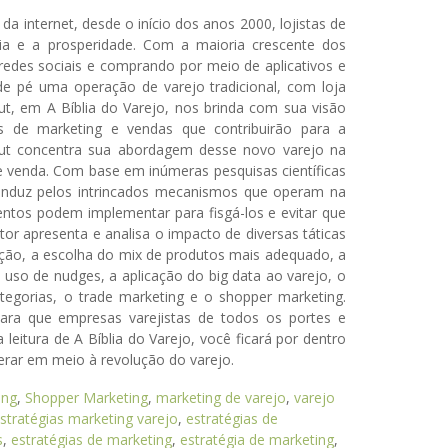
 internet, desde o início dos anos 2000, lojistas de
ia e a prosperidade. Com a maioria crescente dos
des sociais e comprando por meio de aplicativos e
e pé uma operação de varejo tradicional, com loja
ut, em A Bíblia do Varejo, nos brinda com sua visão
as de marketing e vendas que contribuirão para a
out concentra sua abordagem desse novo varejo na
e venda. Com base em inúmeras pesquisas científicas
onduz pelos intrincados mecanismos que operam na
ntos podem implementar para fisgá-los e evitar que
or apresenta e analisa o impacto de diversas táticas
cação, a escolha do mix de produtos mais adequado, a
o uso de nudges, a aplicação do big data ao varejo, o
tegorias, o trade marketing e o shopper marketing.
para que empresas varejistas de todos os portes e
itura de A Bíblia do Varejo, você ficará por dentro
erar em meio à revolução do varejo.
ing
,
Shopper Marketing
,
marketing de varejo
,
varejo
stratégias marketing varejo
,
estratégias de
s
,
estratégias de marketing
,
estratégia de marketing
,