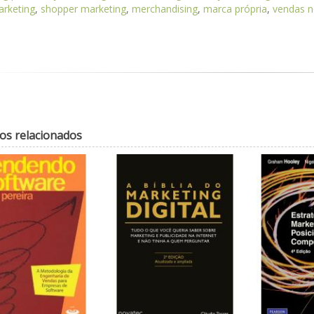
arketing
,
shopper marketing
,
merchandising
,
marca própria
,
vendas n
os relacionados