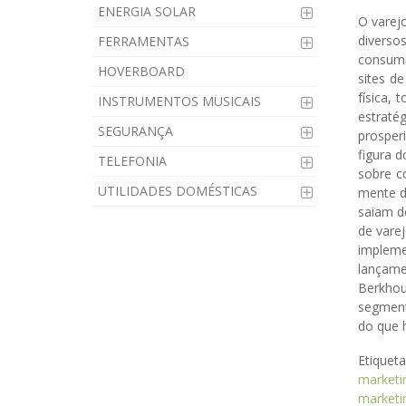
ENERGIA SOLAR
O varej
diverso
FERRAMENTAS
consumi
HOVERBOARD
sites d
física,
INSTRUMENTOS MUSICAIS
estraté
SEGURANÇA
prosper
figura 
TELEFONIA
sobre c
UTILIDADES DOMÉSTICAS
mente d
saiam d
de vare
implemen
lançame
Berkhou
segment
do que 
Etiquet
marketi
marketi