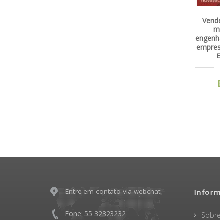
Vendendo software - a
A 
metodologia da
digi
engenharia de vendas para
empresas de software - 1ª
Edição | 2004
Esgotado
Entre em contato via webchat
Infor
Fone: 55 32323232
Sobre