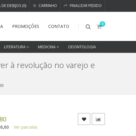
A DE DESEJOS (0)
CARRINHO
FINALIZAR PEDIDO
0
DA
PROMOÇÕES
CONTATO
LITERATURA
MEDICINA
ODONTOLOGIA
ver à revolução no varejo e
20
80
36,60
Ver parcelas