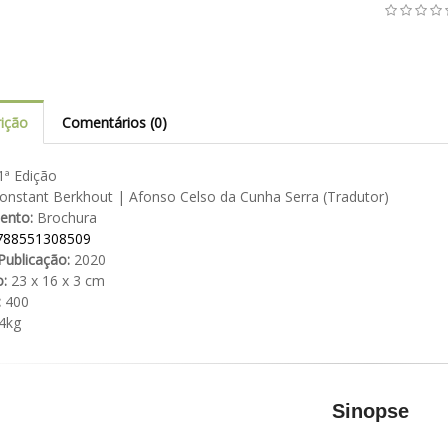
ição
Comentários (0)
ª Edição
nstant Berkhout | Afonso Celso da Cunha Serra (Tradutor)
ento:
Brochura
788551308509
Publicação:
2020
:
23 x 16 x 3 cm
:
400
4kg
Sinopse