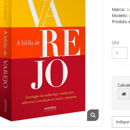
Marca::
A
Modelo::
Produto 
Qtd
Calcul
Indique