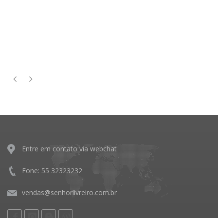
Entre em contato via webchat
Fone: 55 32323232
vendas@senhorlivreiro.com.br