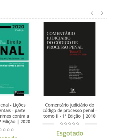
A prescrição no direito
Curso de pr
penal português - 1ª
6ª Ediç
Edição | 2018
Esg
Esgotado
rio judiciário do
e processo penal -
- 1ª Edição | 2018
sgotado