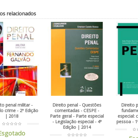
os relacionados
eito penal - Questões
Direito penal - Lições
Comentá
mentadas - CESPE -
fundamentais - parte
código d
 geral - Parte especial
especial: crimes contra a
tomo II 
gislação especial - 4ª
pessoa - 1ª Edição | 2020
Edição | 2014
E