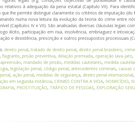
s figuras legais (v.g. condições objectivas de punibilidade e cau
o relativos à adequação da pena estatal (Capítulo VII). Para identif
a que lhe permite distinguir claramente os critérios de imputação (do
lminando numa nova leitura da evolução da teoria do crime entre 
nível (Capítulos IV e VII). São analisadas diversas cláusulas legais c
 jogo ilícito, participação em rixa, insolvência, embriaguez e intox
ação e desistência, prescrição e outros pressupostos processuais (Ca
as:
direito penal
,
tratado de direito penal
,
direito penal brasileiro
,
crime
,
flagrante
,
prisão preventiva
,
delação premiada
,
operação lava-jato
,
 apreensão
,
mandado de prisão
,
medidas cautelares
,
medida cautela
ogia
,
legislação penal
,
código penal
,
antecedentes criminais
,
causas d
-penal
,
ação penal
,
medidas de segurança
,
direito penal internacional
ção em segunda instância
,
CRIMES CONTRA A VIDA
,
HOMICÍDIO
,
N
GRAFIA
,
PROSTITUIÇÃO
,
TRÁFICO DE PESSOAS
,
EXPLORAÇÃO SEX