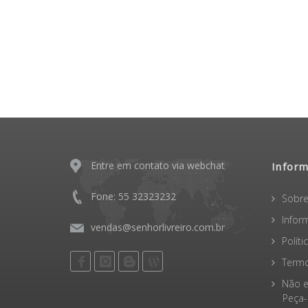
Entre em contato via webchat
Infor
Fone: 55 32323232
Sobre
Infor
vendas@senhorlivreiro.com.br
Polít
Termo
Não e
Peça-o