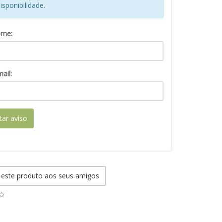
isponibilidade.
ome:
ail:
itar aviso
 este produto aos seus amigos