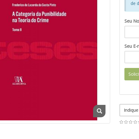
de d
Seu N
Seu E-m
Solic
Indique