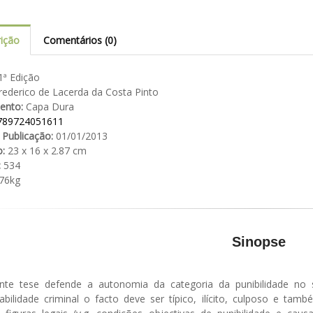
ição
Comentários (0)
ª Edição
ederico de Lacerda da Costa Pinto
ento:
Capa Dura
789724051611
 Publicação:
01/01/2013
:
23 x 16 x 2.87 cm
:
534
76kg
Sinopse
nte tese defende a autonomia da categoria da punibilidade no s
abilidade criminal o facto deve ser típico, ilícito, culposo e tam