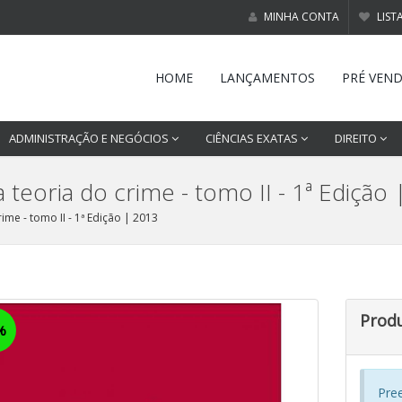
MINHA CONTA
LIST
HOME
LANÇAMENTOS
PRÉ VEN
ADMINISTRAÇÃO E NEGÓCIOS
CIÊNCIAS EXATAS
DIREITO
a teoria do crime - tomo II - 1ª Edição
ime - tomo II - 1ª Edição | 2013
Prod
%
Pre