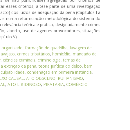
sas de não punibilidade) agregadas por critérios de
icar esses critérios, a tese parte de uma investigação
 facto) dos juízos de adequação da pena (Capítulos I a
nós e numa reformulação metodológica do sistema do
om relevância teórica e prática, designadamente crimes
icação, aborto, uso de agentes provocadores, situações
pítulo V).
 organizado
,
formação de quadrilha
,
lavagem de
lavajato
,
crimes tributários
,
homicídio
,
mandado de
r
,
ciências criminais
,
criminologia
,
temas de
a extinção da pena
,
teoria jurídica do delito
,
bem
,
culpabilidade
,
condenação em primeira instância
,
EXO CAUSAL
,
ATO OBSCENO
,
RUFIANISMO
,
UAL
,
ATO LIBIDINOSO
,
PIRATARIA
,
COMÉRCIO