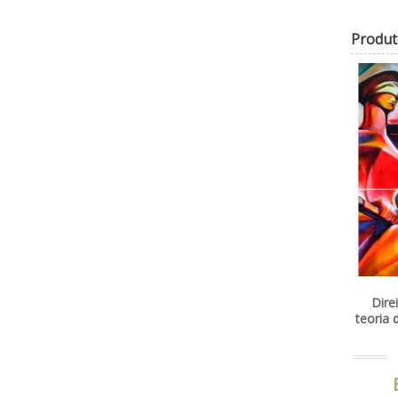
Produt
Direito penal militar -
Dir
teoria do crime - 2ª Edição
co
| 2018
Parte
- Le
Esgotado