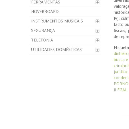
diversa
FERRAMENTAS
valoraçã
HOVERBOARD
históric
IV), cu
INSTRUMENTOS MUSICAIS
facto pu
SEGURANÇA
fiscais,
de repar
TELEFONIA
Etiquet
UTILIDADES DOMÉSTICAS
dinheiro
busca e
criminol
jurídico
condena
PORNO
ILEGAL