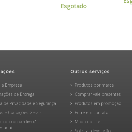
Esgotado
Esgotado
mações
Outros serviços
 a Empresa
Produtos por marca
mações de Entrega
Comprar vale presentes
ica de Privacidade e Segurança
Produtos em promoção
s e Condições Gerais
Entre em contato
ncontrou um livro?
Mapa do site
 aqui
Solicitar devolução