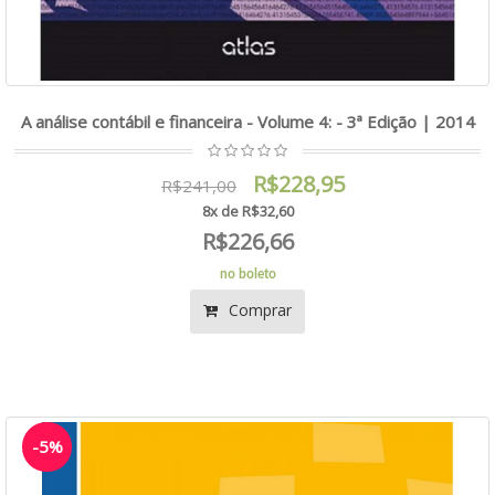
A análise contábil e financeira - Volume 4: - 3ª Edição | 2014
R$228,95
R$241,00
8x de R$32,60
R$226,66
no boleto
Comprar
-5%