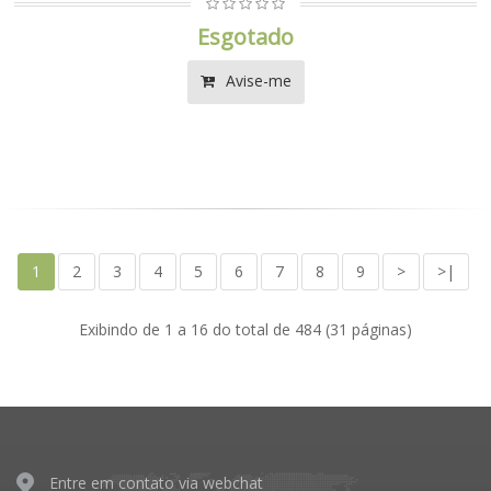
Esgotado
Avise-me
1
2
3
4
5
6
7
8
9
>
>|
Exibindo de 1 a 16 do total de 484 (31 páginas)
Entre em contato via webchat