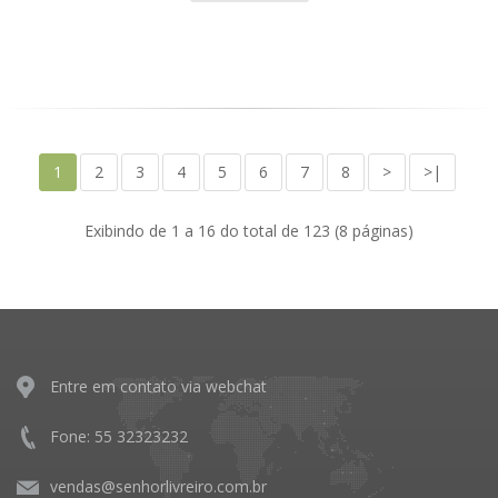
1
2
3
4
5
6
7
8
>
>|
Exibindo de 1 a 16 do total de 123 (8 páginas)
Entre em contato via webchat
Fone: 55 32323232
vendas@senhorlivreiro.com.br