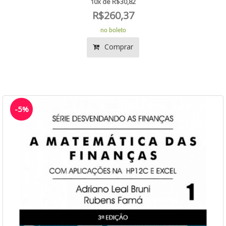
10x de R$30,82
R$260,37
no boleto
Comprar
-5%