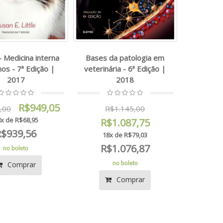
- Medicina interna
Bases da patologia em
nos - 7ª Edição |
veterinária - 6ª Edição |
2017
2018
R$949,05
,00
R$1.145,00
x de R$68,95
R$1.087,75
R$939,56
18x de R$79,03
R$1.076,87
no boleto
Comprar
no boleto
Comprar