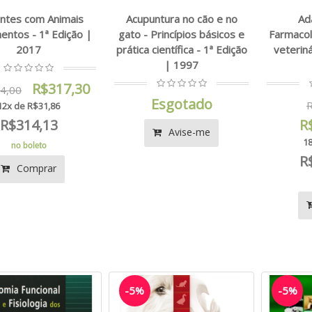
entes com Animais
Acupuntura no cão e no
Ad
entos - 1ª Edição |
gato - Princípios básicos e
Farmacol
2017
prática científica - 1ª Edição
veteriná
| 1997
R$317,30
4,00
Esgotado
R
12x de R$31,86
R$314,13
R
Avise-me
18
no boleto
R
Comprar
-5%
-5%