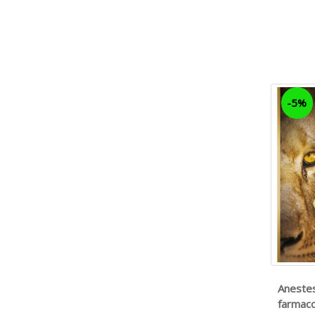
-5%
Anestes
farmaco