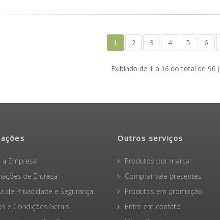
1
2
3
4
5
6
Exibindo de 1 a 16 do total de 96 
mações
Outros serviços
 a Empresa
Produtos por marca
mações de Entrega
Comprar vale presentes
ica de Privacidade e Segurança
Produtos em promoção
s e Condições Gerais
Entre em contato