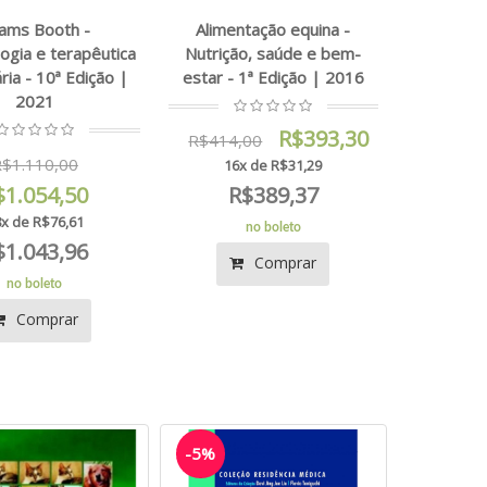
ams Booth -
Alimentação equina -
ogia e terapêutica
Nutrição, saúde e bem-
ria - 10ª Edição |
estar - 1ª Edição | 2016
2021
R$393,30
R$414,00
$1.110,00
16x de R$31,29
$1.054,50
R$389,37
x de R$76,61
no boleto
$1.043,96
Comprar
no boleto
Comprar
-5%