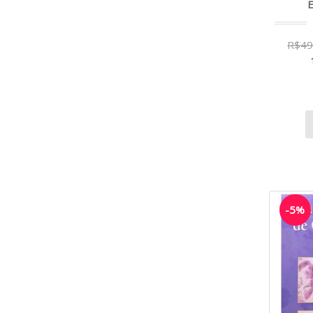
E
R$49
-5%