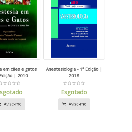
a em cães e gatos
Anestesiologia - 1ª Edição |
 Edição | 2010
2018
sgotado
Esgotado
Avise-me
Avise-me