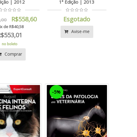
ição | 2012
1ª Edição | 2013
R$558,60
Esgotado
,00
x de R$40,58
Avise-me
R$553,01
no boleto
Comprar
-5%