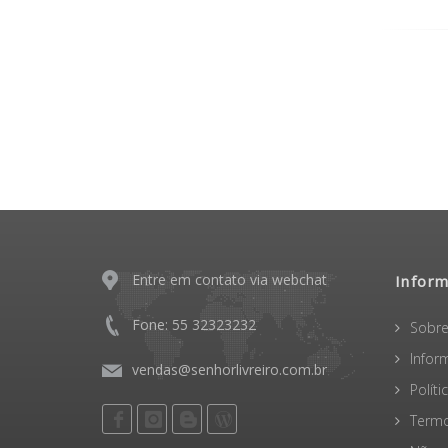
Entre em contato via webchat
Infor
Fone: 55 32323232
Sobre
Infor
vendas@senhorlivreiro.com.br
Polít
Termo