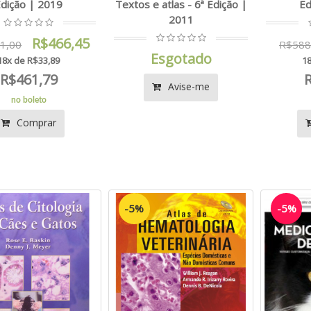
dição | 2019
Textos e atlas - 6ª Edição |
Ed
2011
R$466,45
1,00
R$588
Esgotado
18x de R$33,89
18
R$461,79
Avise-me
no boleto
Comprar
-5%
-5%