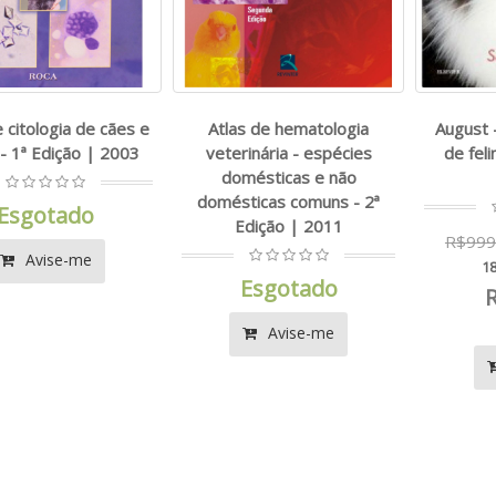
e citologia de cães e
Atlas de hematologia
August 
- 1ª Edição | 2003
veterinária - espécies
de feli
domésticas e não
domésticas comuns - 2ª
Esgotado
Edição | 2011
R$999
Avise-me
18
Esgotado
Avise-me