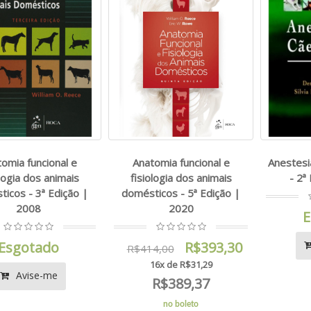
omia funcional e
Anatomia funcional e
Anestesi
ologia dos animais
fisiologia dos animais
- 2ª
icos - 3ª Edição |
domésticos - 5ª Edição |
2008
2020
E
Esgotado
R$393,30
R$414,00
16x de R$31,29
Avise-me
R$389,37
no boleto