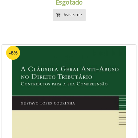
Esgotado
Avise-me
-8%