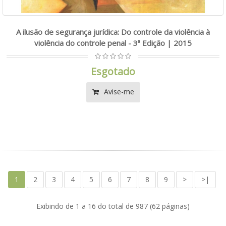
A ilusão de segurança jurídica: Do controle da violência à
violência do controle penal - 3ª Edição | 2015
Esgotado
Avise-me
1
2
3
4
5
6
7
8
9
>
>|
Exibindo de 1 a 16 do total de 987 (62 páginas)