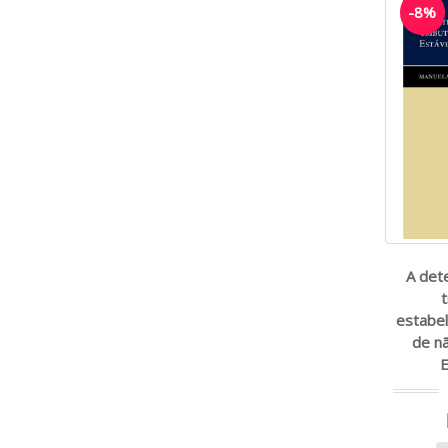
-8%
A det
estabe
de nã
E