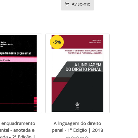
Avise-me
-5%
de enquadramento
A linguagem do direito
ntal - anotada e
penal - 1ª Edição | 2018
da - 2ª Edição |