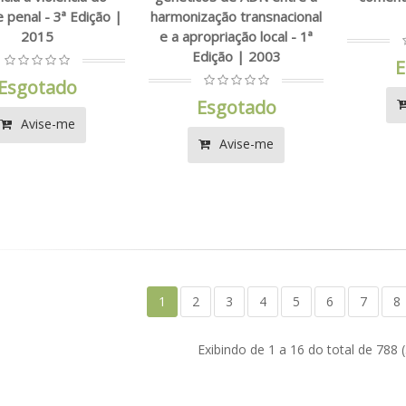
e penal - 3ª Edição |
harmonização transnacional
2015
e a apropriação local - 1ª
Edição | 2003
E
Esgotado
Esgotado
Avise-me
Avise-me
1
2
3
4
5
6
7
8
Exibindo de 1 a 16 do total de 788 