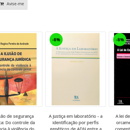
Avise-me
-8%
-8%
usão de segurança
A justiça em laboratório - a
A lei 
ica: Do controle da
identificação por perfis
orcame
ncia à violência do
genéticos de ADN entre a
comenta