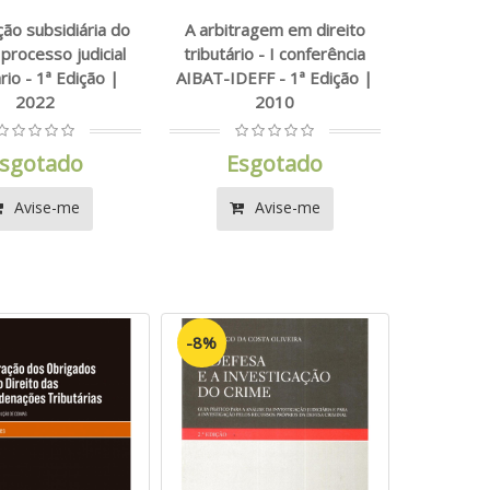
ção subsidiária do
A arbitragem em direito
processo judicial
tributário - I conferência
rio - 1ª Edição |
AIBAT-IDEFF - 1ª Edição |
2022
2010
sgotado
Esgotado
Avise-me
Avise-me
-8%