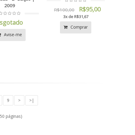
2009
R$95,00
R$100,00
3x de R$31,67
sgotado
Comprar
Avise-me
9
>
>|
(50 páginas)