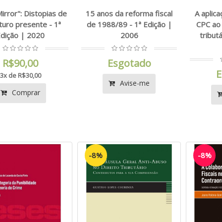
Mirror": Distopias de
15 anos da reforma fiscal
A aplica
turo presente - 1ª
de 1988/89 - 1ª Edição |
CPC ao 
dição | 2020
2006
tributá
R$90,00
Esgotado
E
3x de R$30,00
Avise-me
Comprar
-8%
-8%