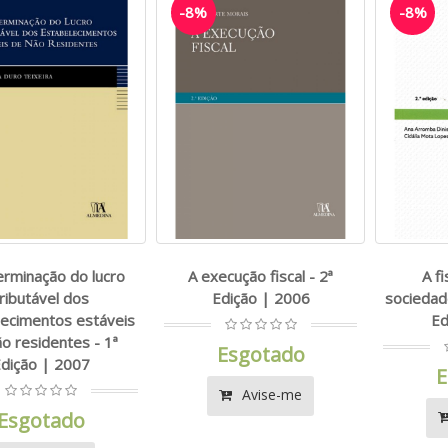
-8%
-8%
erminação do lucro
A execução fiscal - 2ª
A f
tributável dos
Edição | 2006
sociedad
lecimentos estáveis
Ed
o residentes - 1ª
Esgotado
dição | 2007
E
Avise-me
Esgotado