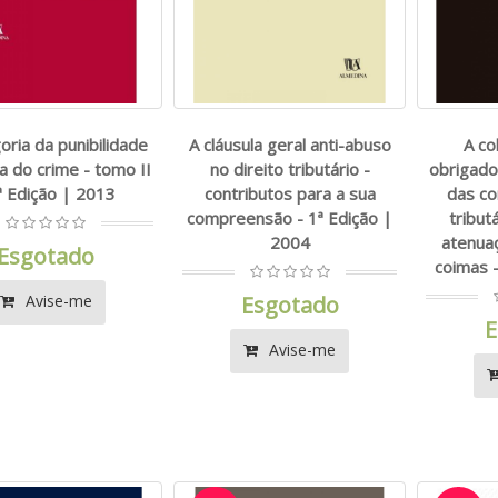
oria da punibilidade
A cláusula geral anti-abuso
A co
ia do crime - tomo II
no direito tributário -
obrigados
ª Edição | 2013
contributos para a sua
das c
compreensão - 1ª Edição |
tribut
2004
atenua
Esgotado
coimas -
Avise-me
Esgotado
E
Avise-me