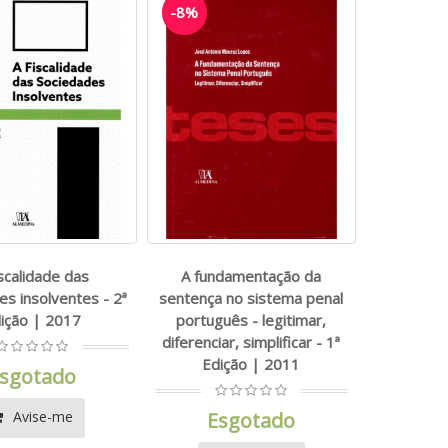
-8%
iscalidade das
A fundamentação da
es insolventes - 2ª
sentença no sistema penal
ição | 2017
português - legitimar,
diferenciar, simplificar - 1ª
Edição | 2011
sgotado
Avise-me
Esgotado