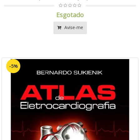
Esgotado
Avise-me
-5%