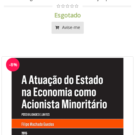
Esgotado
Avise-me
-8%