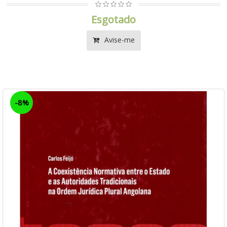
Esgotado
Avise-me
-8%