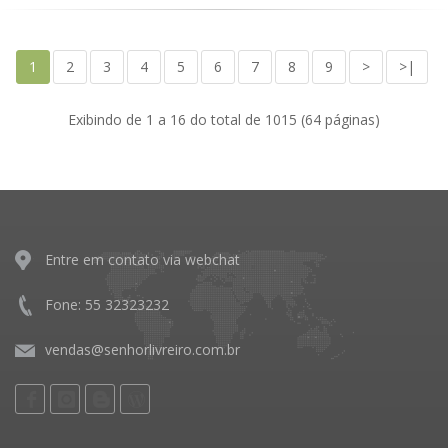
1
2
3
4
5
6
7
8
9
>
>|
Exibindo de 1 a 16 do total de 1015 (64 páginas)
Entre em contato via webchat
Fone: 55 32323232
vendas@senhorlivreiro.com.br