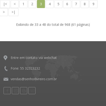
|<
<
1
2
3
4
5
6
7
8
9
>
>|
Exibindo de 33 a 48 do total de 968 (61 páginas)
Entre em contato via webchat
Fone: 55 32323232
vendas@senhorlivreiro.com.br