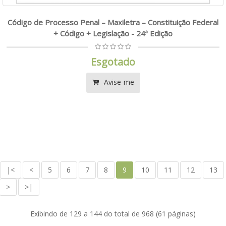
Código de Processo Penal – Maxiletra – Constituição Federal
+ Código + Legislação - 24ª Edição
Esgotado
Avise-me
|<
<
5
6
7
8
9
10
11
12
13
>
>|
Exibindo de 129 a 144 do total de 968 (61 páginas)