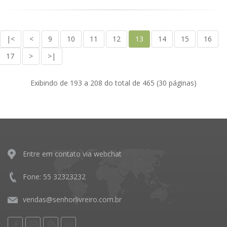
|<
<
9
10
11
12
13
14
15
16
17
>
>|
Exibindo de 193 a 208 do total de 465 (30 páginas)
Entre em contato via webchat
Fone: 55 32323232
vendas@senhorlivreiro.com.br