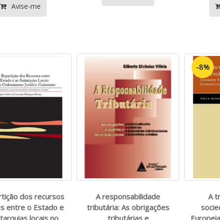
Avise-me
-8%
rtição dos recursos
A responsabilidade
A t
os entre o Estado e
tributária: As obrigações
socie
tarquias locais no
tributárias e
Europeia