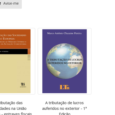
Avise-me
ributação das
A tributação de lucros
dades na União
auferidos no exterior - 1ª
 - entraves fiscais
Edição