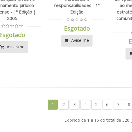
namento jurídico
responsabilidades - 1ª
ao me
ense - 1ª Edição |
Edição
estraté
2005
comunit
Esgotado
Esgotado
Avise-me
E
Avise-me
1
2
3
4
5
6
7
8
Exibindo de 1 a 16 do total de 320 