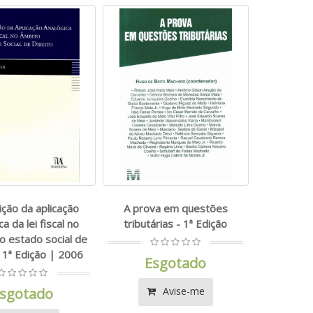
ição da aplicação
A prova em questões
ca da lei fiscal no
tributárias - 1ª Edição
o estado social de
- 1ª Edição | 2006
Esgotado
sgotado
Avise-me