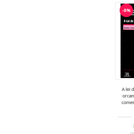
-8%
A lei
orcam
comen