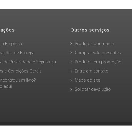
mações
Outros serviços
 a Empresa
Produtos por marca
mações de Entrega
Comprar vale presentes
ica de Privacidade e Segurança
Produtos em promoção
s e Condições Gerais
Entre em contato
ncontrou um livro?
Mapa do site
 aqui
Solicitar devolução