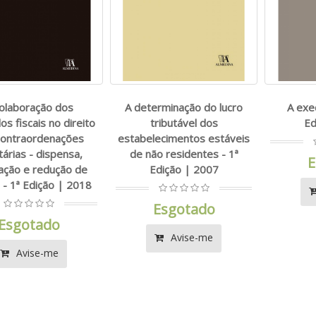
colaboração dos
A determinação do lucro
A exec
os fiscais no direito
tributável dos
Ed
contraordenações
estabelecimentos estáveis
tárias - dispensa,
de não residentes - 1ª
E
ação e redução de
Edição | 2007
 - 1ª Edição | 2018
Esgotado
Esgotado
Avise-me
Avise-me