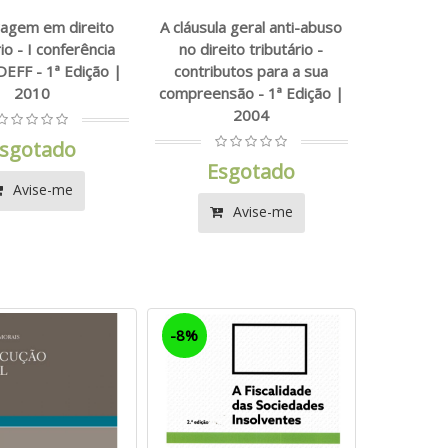
ragem em direito
A cláusula geral anti-abuso
rio - I conferência
no direito tributário -
EFF - 1ª Edição |
contributos para a sua
2010
compreensão - 1ª Edição |
2004
sgotado
Esgotado
Avise-me
Avise-me
-8%