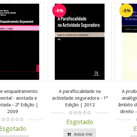
-8%
-8%
 de enquadramento
A parafiscalidade na
A proib
ental - anotada e
actividade seguradora - 1ª
analógi
tada - 2ª Edição |
Edição | 2012
âmbito d
2009
direito 
Esgotado
Esgotado
E
Avise-me