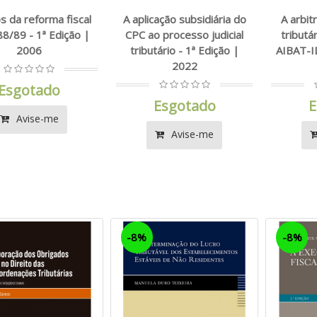
s da reforma fiscal
A aplicação subsidiária do
A arbit
8/89 - 1ª Edição |
CPC ao processo judicial
tributá
2006
tributário - 1ª Edição |
AIBAT-ID
2022
Esgotado
Esgotado
E
Avise-me
Avise-me
-8%
-8%