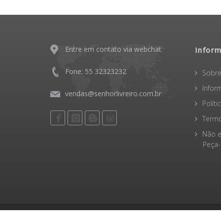
Entre em contato via webchat
Infor
Fone: 55 32323232
Sobre
Infor
vendas@senhorlivreiro.com.br
Polít
Termo
Não e
Peça-o
Senhor Livreiro © 2026 - CNPJ: 31.561.440/0001-41