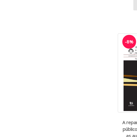
-8%
A repa
públic
as au