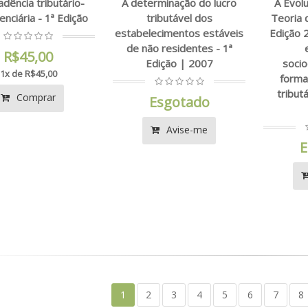
adência tributário-
A determinação do lucro
A Evol
enciária - 1ª Edição
tributável dos
Teoria 
estabelecimentos estáveis
Edição 
de não residentes - 1ª
R$45,00
Edição | 2007
soci
1x de R$45,00
forma
tributá
Comprar
Esgotado
Avise-me
E
1
2
3
4
5
6
7
8