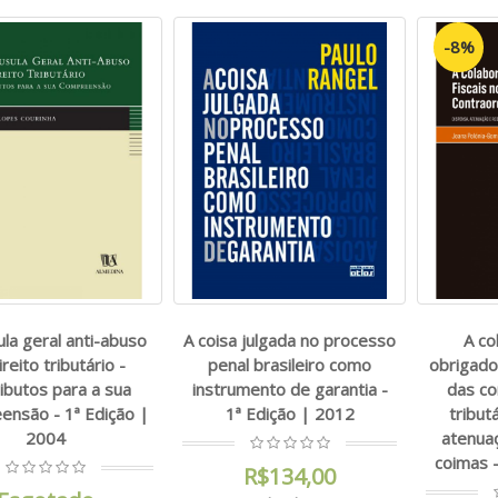
-8%
ula geral anti-abuso
A coisa julgada no processo
A co
ireito tributário -
penal brasileiro como
obrigados
ibutos para a sua
instrumento de garantia -
das c
ensão - 1ª Edição |
1ª Edição | 2012
tribut
2004
atenua
coimas -
R$134,00