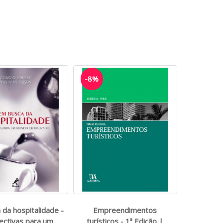
-8%
da hospitalidade -
Empreendimentos
ectivas para um
turísticos - 1ª Edição |