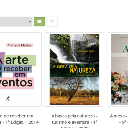
te de receber em
A busca pela natureza -
A mesa -
 - 1ª Edição | 2014
turismo e aventura - 1ª
- 9ª