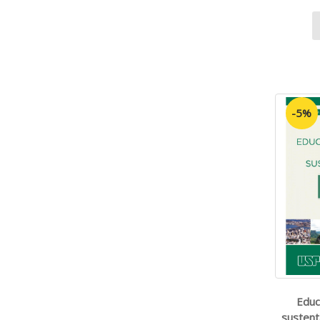
-5%
Educ
sustent