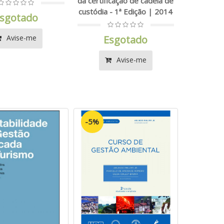
da certificação de cadeia de
custódia - 1ª Edição | 2014
sgotado
Avise-me
Esgotado
Avise-me
-5%