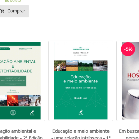
no boleto
Comprar
-5%
ação ambiental e
Educação e meio ambiente
Em busca 
abilidade - 2ª Edição
- uma relação intrínseca - 1ª
persp