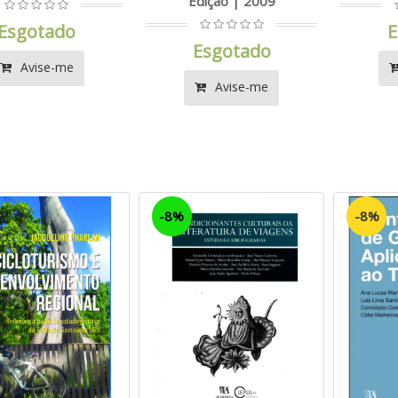
Edição | 2009
Esgotado
E
Esgotado
Avise-me
Avise-me
-8%
-8%