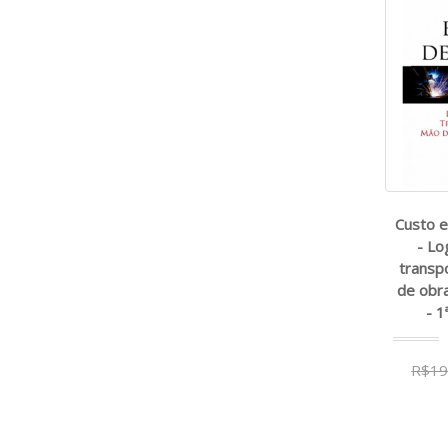
Custo e
- Lo
transpo
de obra
- 1
R$19