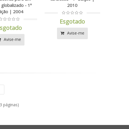
globalizado - 1ª
2010
ição | 2004
Esgotado
sgotado
Avise-me
Avise-me
|
(3 páginas)