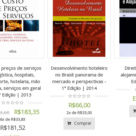
 preços de serviços
Desenvolvimento hoteleiro
Direi
gística, hospitais,
no Brasil: panorama de
alojame
rte, hotelaria, mão
mercado e perspectivas -
Ed
, serviços em geral
1ª Edição | 2014
ª Edição | 2013
E
R$66,00
R$183,35
3,00
2x de R$33,00
6x de R$33,83
Comprar
R$181,52