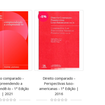
-8%
to comparado -
Direito comparado -
preendendo a
Perspectivas luso-
dê-lo - 1ª Edição
americanas - 1ª Edição |
| 2021
2016