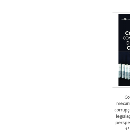
Co
mecan
corrupç
legisla
perspec
1ª