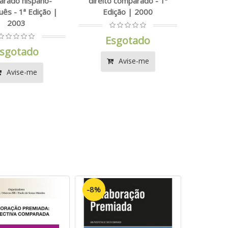
arado hispano-
direito comparado - 1ª
uês - 1ª Edição |
Edição | 2000
2003
Esgotado
sgotado
Avise-me
Avise-me
-8%