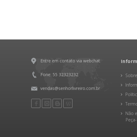
Entre em contato via webchat
Infor
Fone: 55 32323232
Sobre
Infor
vendas@senhorlivreiro.com.br
Polít
Termo
Não e
Peça-o