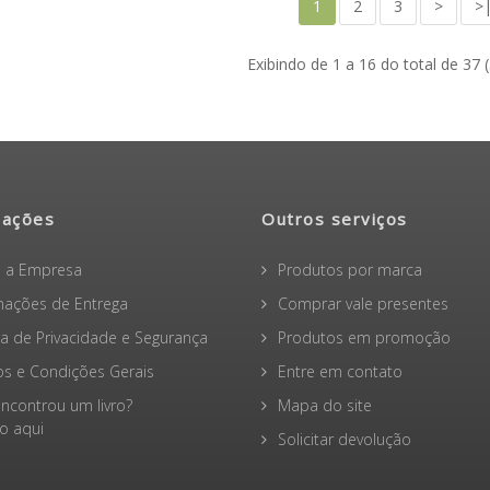
1
2
3
>
>
Exibindo de 1 a 16 do total de 37 
mações
Outros serviços
 a Empresa
Produtos por marca
mações de Entrega
Comprar vale presentes
ica de Privacidade e Segurança
Produtos em promoção
s e Condições Gerais
Entre em contato
ncontrou um livro?
Mapa do site
 aqui
Solicitar devolução