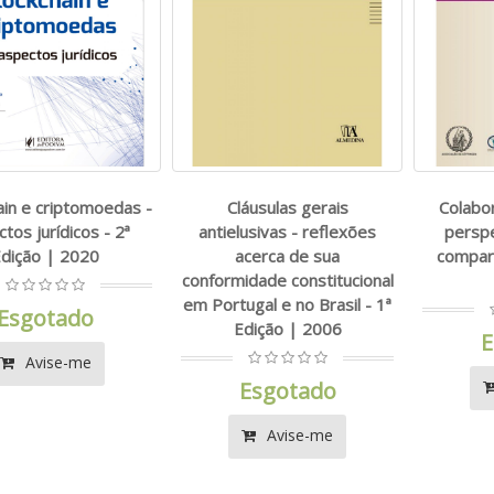
ain e criptomoedas -
Cláusulas gerais
Colabo
tos jurídicos - 2ª
antielusivas - reflexões
perspe
dição | 2020
acerca de sua
compara
conformidade constitucional
em Portugal e no Brasil - 1ª
Esgotado
Edição | 2006
E
Avise-me
Esgotado
Avise-me