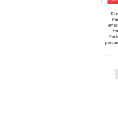
Dir
Per
ameri
co
Port
perspec