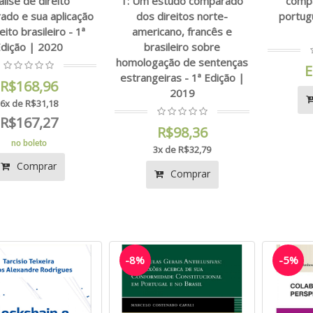
álise de direito
1: Um estudo comparado
comp
ado e sua aplicação
dos direitos norte-
portug
eito brasileiro - 1ª
americano, francês e
dição | 2020
brasileiro sobre
homologação de sentenças
E
estrangeiras - 1ª Edição |
R$168,96
2019
6x de R$31,18
R$167,27
R$98,36
no boleto
3x de R$32,79
Comprar
Comprar
-8%
-5%