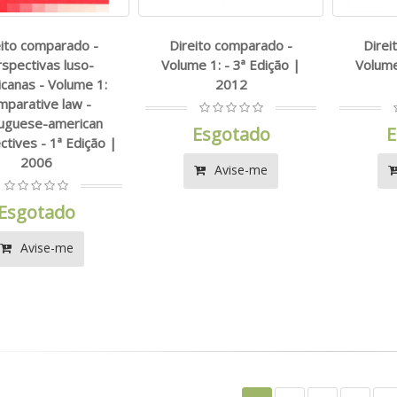
eito comparado -
Direito comparado -
Direi
spectivas luso-
Volume 1: - 3ª Edição |
Volume
canas - Volume 1:
2012
mparative law -
uguese-american
Esgotado
E
tives - 1ª Edição |
2006
Avise-me
Esgotado
Avise-me