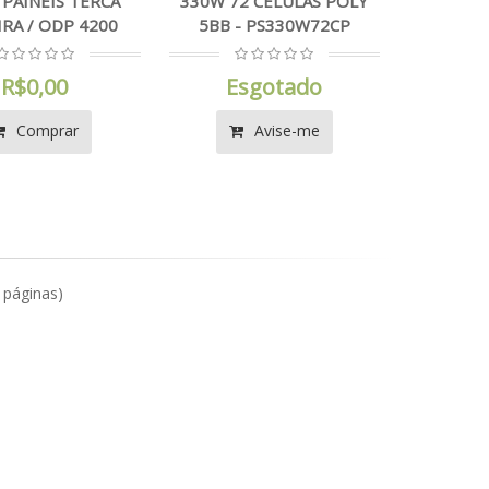
4 PAINEIS TERCA
330W 72 CELULAS POLY
RA / ODP 4200
5BB - PS330W72CP
R$0,00
Esgotado
Comprar
Avise-me
1 páginas)