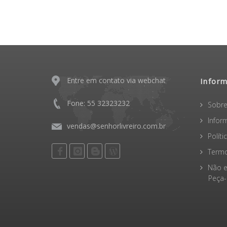
Entre em contato via webchat
Infor
Fone: 55 32323232
Sobre
Infor
vendas@senhorlivreiro.com.br
Polít
Termo
Não e
Peça-o