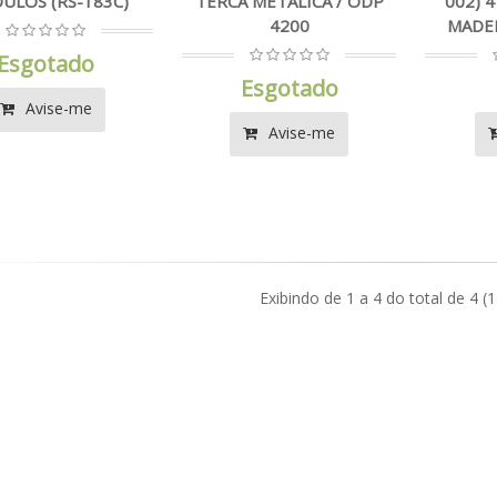
ULOS (RS-183C)
TERCA METALICA / ODP
002) 
4200
MADEI
Esgotado
Esgotado
Avise-me
Avise-me
Exibindo de 1 a 4 do total de 4 (