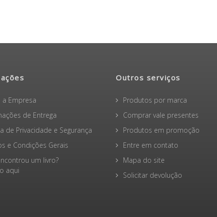
mações
Outros serviços
 a Empresa
Produtos por marca
mações de Entrega
Comprar vale presentes
ica de Privacidade e Segurança
Produtos em promoção
s e Condições Gerais
Entre em contato
ncontrou um livro?
Mapa do site
 aqui
Solicitar devolução