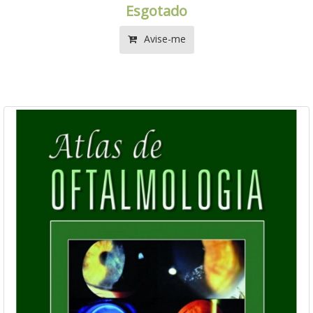
Esgotado
Avise-me