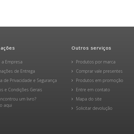
mações
Outros serviços
 a Empresa
Produtos por marca
mações de Entrega
Comprar vale presentes
ica de Privacidade e Segurança
Produtos em promoção
s e Condições Gerais
Entre em contato
ncontrou um livro?
Mapa do site
 aqui
Solicitar devolução