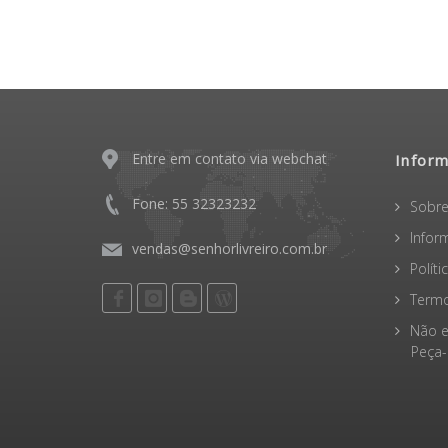
Entre em contato via webchat
Infor
Fone: 55 32323232
Sobre
Infor
vendas@senhorlivreiro.com.br
Polít
Termo
Não e
Peça-o