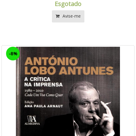
Esgotado
Avise-me
-8%