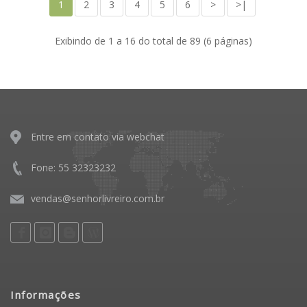
1
2
3
4
5
6
>
>|
Exibindo de 1 a 16 do total de 89 (6 páginas)
Entre em contato via webchat
Fone: 55 32323232
vendas@senhorlivreiro.com.br
Informações