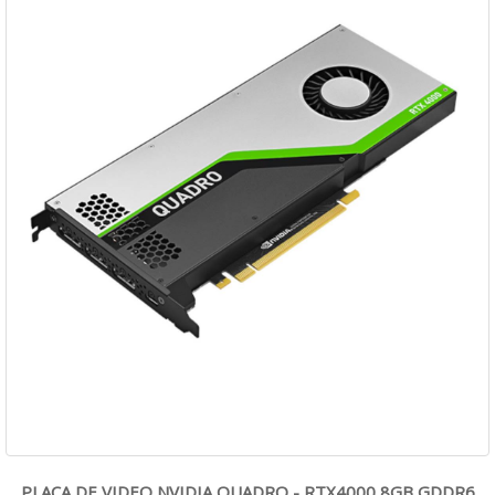
PLACA DE VIDEO NVIDIA QUADRO - RTX4000 8GB GDDR6