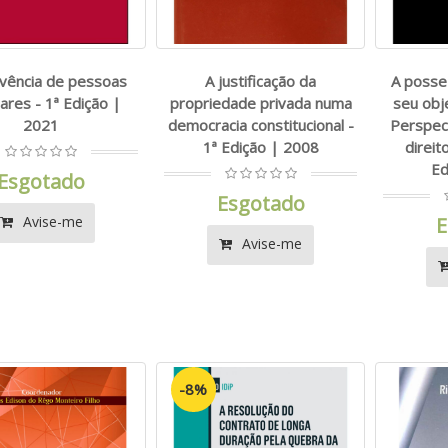
lvência de pessoas
A justificação da
A posse
lares - 1ª Edição |
propriedade privada numa
seu obj
2021
democracia constitucional -
Perspect
1ª Edição | 2008
direit
Ed
Esgotado
Esgotado
Avise-me
E
Avise-me
-8%