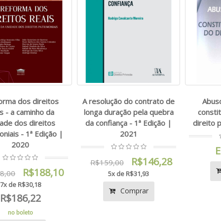
orma dos direitos
A resolução do contrato de
Abuso
is - a caminho da
longa duração pela quebra
consti
ade dos direitos
da confiança - 1ª Edição |
direito 
oniais - 1ª Edição |
2021
2020
E
R$146,28
R$159,00
R$188,10
8,00
5x de R$31,93
7x de R$30,18
Comprar
R$186,22
no boleto