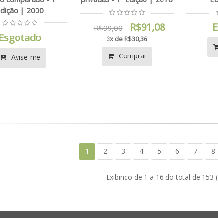
dição | 2000
R$91,08
E
R$99,00
Esgotado
3x de R$30,36
Comprar
Avise-me
1
2
3
4
5
6
7
8
Exibindo de 1 a 16 do total de 153 