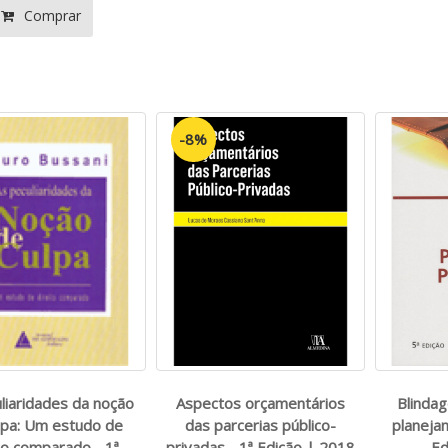
Comprar
-8%
liaridades da noção
Aspectos orçamentários
Blindag
lpa: Um estudo de
das parcerias público-
planejam
to comparado - 1ª
privadas - 1ª Edição | 2018
Ed