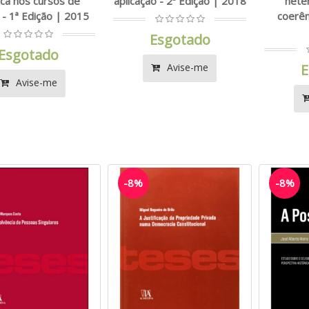
ica nos cursos de
aplicação - 2ª Edição | 2018
hete
o - 1ª Edição | 2015
coerên
Esgotado
Esgotado
Avise-me
E
Avise-me
-8%
-8%