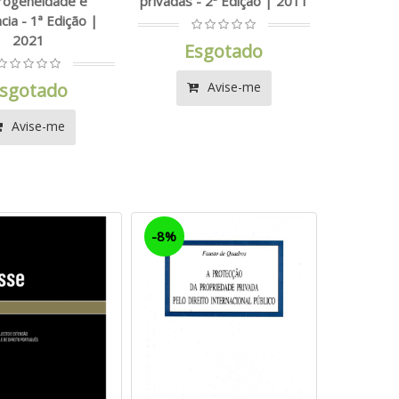
rogeneidade e
privadas - 2ª Edição | 2011
cia - 1ª Edição |
2021
Esgotado
sgotado
Avise-me
Avise-me
-8%