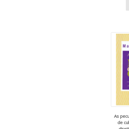
As pecu
de cu
direi