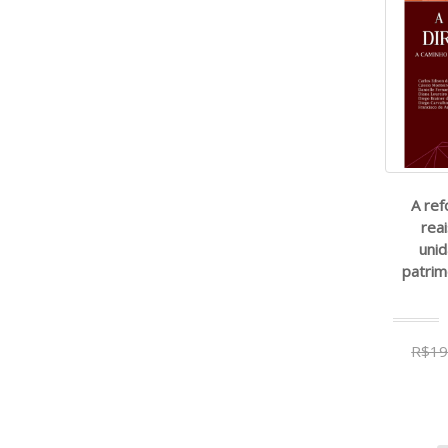
A ref
rea
unid
patrim
R$19