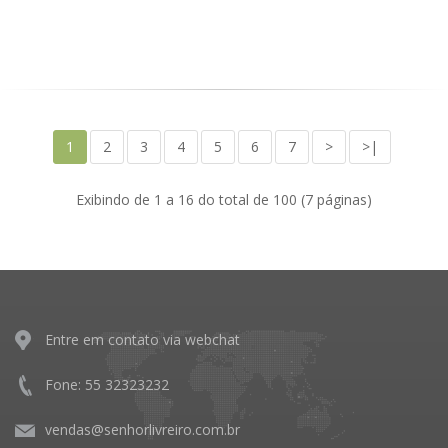
1
2
3
4
5
6
7
>
>|
Exibindo de 1 a 16 do total de 100 (7 páginas)
Entre em contato via webchat
Fone: 55 32323232
vendas@senhorlivreiro.com.br