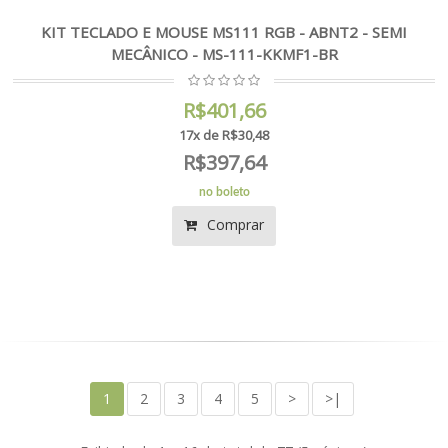
KIT TECLADO E MOUSE MS111 RGB - ABNT2 - SEMI
MECÂNICO - MS-111-KKMF1-BR
R$401,66
17x de R$30,48
R$397,64
no boleto
Comprar
1
2
3
4
5
>
>|