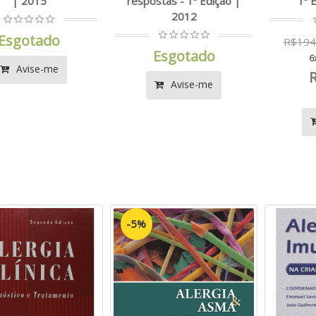
| 2015
respostas - 1ª Edição |
1ª 
2012
Esgotado
R$194
Esgotado
6
Avise-me
Avise-me
-5%