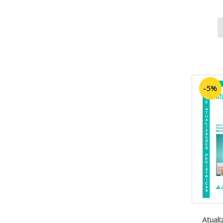
-5%
Atuali