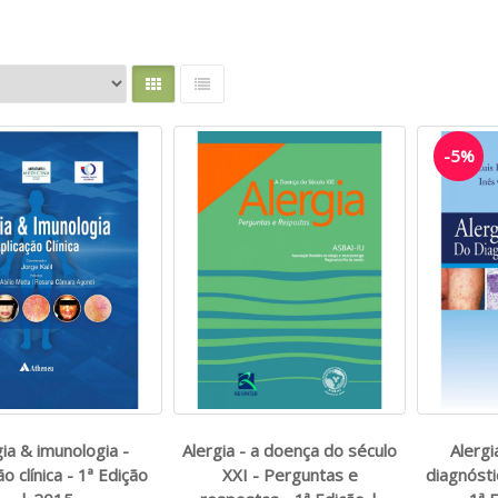
-5%
gia & imunologia -
Alergia - a doença do século
Alerg
ão clínica - 1ª Edição
XXI - Perguntas e
diagnósti