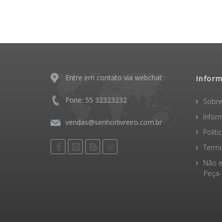
Entre em contato via webchat
Infor
Fone: 55 32323232
Sobre
Infor
vendas@senhorlivreiro.com.br
Polít
Termo
Não e
Peça-o