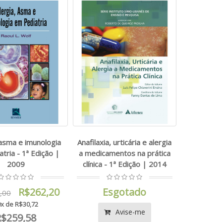
 asma e imunologia
Anafilaxia, urticária e alergia
tria - 1ª Edição |
a medicamentos na prática
2009
clínica - 1ª Edição | 2014
R$262,20
Esgotado
,00
x de R$30,72
Avise-me
R$259,58