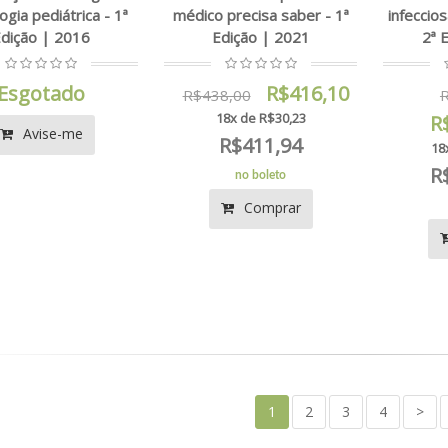
ogia pediátrica - 1ª
médico precisa saber - 1ª
infeccios
dição | 2016
Edição | 2021
2ª 
Esgotado
R$416,10
R$438,00
R
18x de R$30,23
R
Avise-me
R$411,94
18
R
no boleto
Comprar
1
2
3
4
>