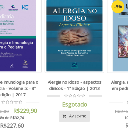
-5%
 e imunologia para o
Alergia no idoso - aspectos
Alergia,
ra - Volume 5: - 3ª
clínicos - 1ª Edição | 2013
em pedia
dição | 2017
Esgotado
R$229,90
2,00
R$276
Avise-me
8x de R$32,74
10
R$227,60