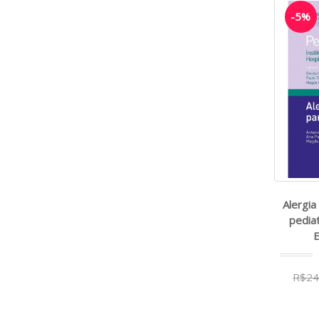
-5%
Alergia
pediat
E
R$24