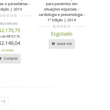
as e parasitárias -
para pacientes em
Edição | 2013
situações especiais -
cardiologia e pneumologia -
1ª Edição | 2014
$2.285,00
$2.170,75
Esgotado
x de R$157,70
$2.149,04
Avise-me
no boleto
Comprar
>|