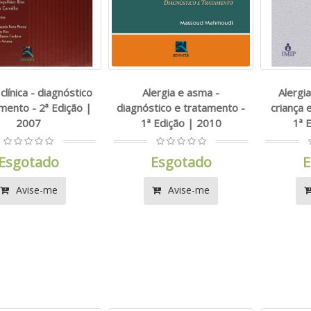
 clínica - diagnóstico
Alergia e asma -
Alergi
mento - 2ª Edição |
diagnóstico e tratamento -
criança 
2007
1ª Edição | 2010
1ª 
Esgotado
Esgotado
E
Avise-me
Avise-me