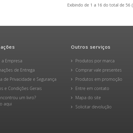
Exibindo de 1 a 16 do total de 56 
mações
Outros serviços
 a Empresa
Produtos por marca
mações de Entrega
Comprar vale presentes
ica de Privacidade e Segurança
Produtos em promoção
s e Condições Gerais
Entre em contato
ncontrou um livro?
Mapa do site
 aqui
Solicitar devolução