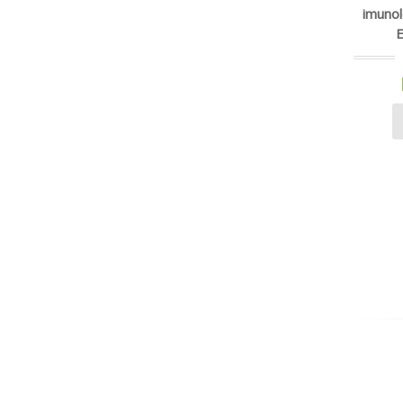
imunol
E