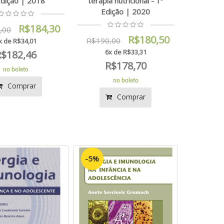
Edição | 2018
terapia nutricional - 1ª
Edição | 2020
R$184,30
,00
R$180,50
R$190,00
x de R$34,01
6x de R$33,31
R$182,46
R$178,70
no boleto
no boleto
Comprar
Comprar
-5%