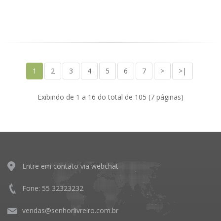
1
2
3
4
5
6
7
>
>|
Exibindo de 1 a 16 do total de 105 (7 páginas)
Entre em contato via webchat
Fone: 55 32323232
vendas@senhorlivreiro.com.br