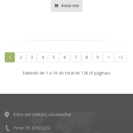
Avise-me
1
2
3
4
5
6
7
8
9
>
>|
Exibindo de 1 a 16 do total de 136 (9 páginas)
Entre em contato via webchat
Fone: 55 32323232