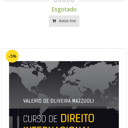
Esgotado
Avise-me
-5%