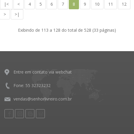
|<
<
4
5
6
7
8
9
10
11
12
>
>|
Exibindo de 113 a 128 do total de 528 (33 páginas)
Entre em contato via webchat
Fone: 55 32323232
vendas@senhorlivreiro.com.br