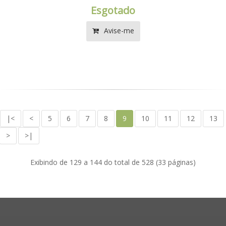
Esgotado
Avise-me
|<
<
5
6
7
8
9
10
11
12
13
>
>|
Exibindo de 129 a 144 do total de 528 (33 páginas)