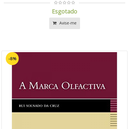
Esgotado
Avise-me
-8%