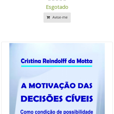
Esgotado
Avise-me