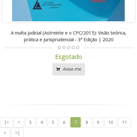
A multa judicial (Astreinte e o CPC/2015): Visão teórica,
prática e jurisprudencial - 3ª Edição | 2020
Esgotado
Avise-me
|<
<
3
4
5
6
7
8
9
10
11
>
>|