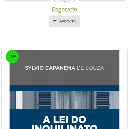
Esgotado
Avise-me
-5%