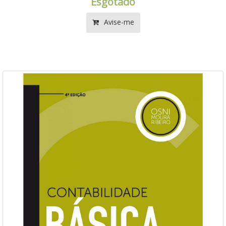
Esgotado
Avise-me