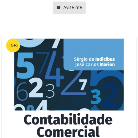
Avise-me
-5%