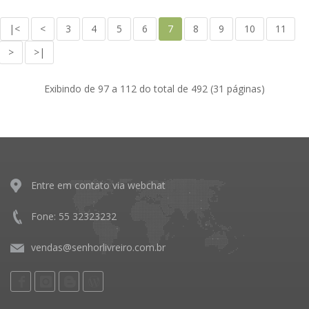
|<
<
3
4
5
6
7
8
9
10
11
>
>|
Exibindo de 97 a 112 do total de 492 (31 páginas)
Entre em contato via webchat
Fone: 55 32323232
vendas@senhorlivreiro.com.br