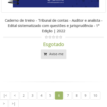
Caderno de treino - Tribunal de contas - Auditor e analista -
Edital sistematizado com questões e jurisprudência - 1ª
Edição | 2022
Esgotado
Avise-me
|<
<
2
3
4
5
6
7
8
9
10
>
>|