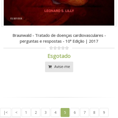
Braunwald - Tratado de doenças cardiovasculares -
perguntas e respostas - 10ª Edição | 2017
Esgotado
Avise-me
|<
<
1
2
3
4
5
6
7
8
9