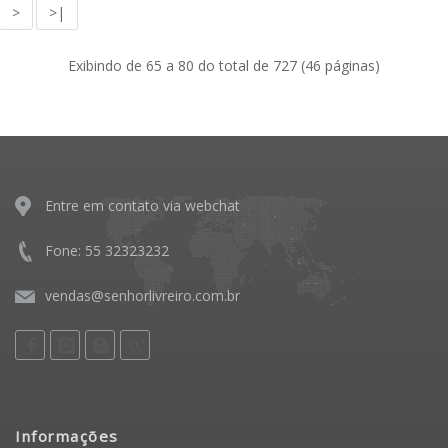
>
>|
Exibindo de 65 a 80 do total de 727 (46 páginas)
Entre em contato via webchat
Fone: 55 32323232
vendas@senhorlivreiro.com.br
Informações