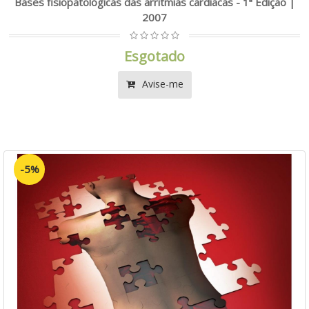
Bases fisiopatológicas das arritmias cardíacas - 1ª Edição |
2007
Esgotado
Avise-me
-5%