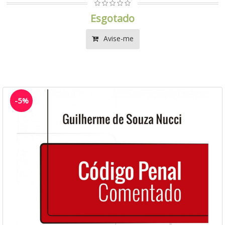
Esgotado
Avise-me
-5%