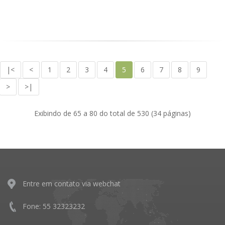
|<
<
1
2
3
4
5
6
7
8
9
>
>|
Exibindo de 65 a 80 do total de 530 (34 páginas)
Entre em contato via webchat
Fone: 55 32323232