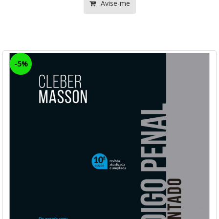
Avise-me
-5%