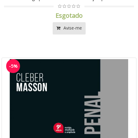
Esgotado
Avise-me
-5%