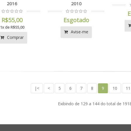
2016
2010
E
R$55,00
Esgotado
1x de R$55,00
Avise-me
Comprar
|<
<
5
6
7
8
9
10
11
Exibindo de 129 a 144 do total de 191