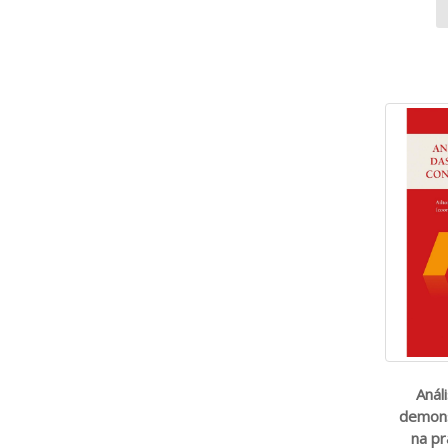
Anál
demons
na pr