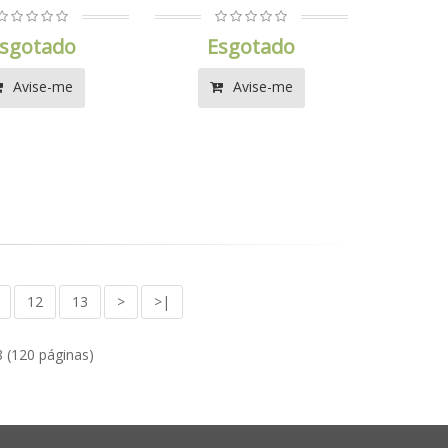
sgotado
Esgotado
Avise-me
Avise-me
12
13
>
>|
8 (120 páginas)