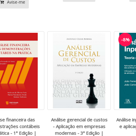
Avise-me
-8%
ise financeira das
Análise gerencial de custos
Análise i
trações contábeis
- Aplicação em empresas
e aplica
ática - 1ª Edição |
modernas - 3ª Edição |