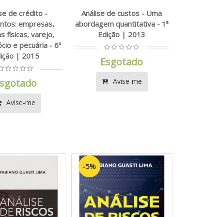
se de crédito -
Análise de custos - Uma
tos: empresas,
abordagem quantitativa - 1ª
 físicas, varejo,
Edição | 2013
cio e pecuária - 6ª
ição | 2015
Esgotado
sgotado
Avise-me
Avise-me
-5%