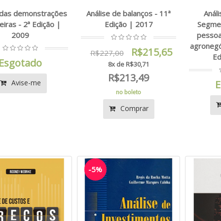
 das demonstrações
Análise de balanços - 11ª
Análi
eiras - 2ª Edição |
Edição | 2017
Segmen
2009
pessoas
agronegó
R$215,65
R$227,00
Ed
Esgotado
8x de R$30,71
R$213,49
Avise-me
E
no boleto
Comprar
-5%