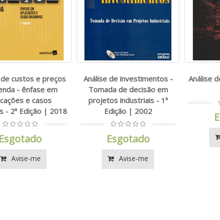
 de custos e preços
Análise de investimentos -
Análise d
enda - ênfase em
Tomada de decisão em
icações e casos
projetos industriais - 1ª
is - 2ª Edição | 2018
Edição | 2002
E
Esgotado
Esgotado
Avise-me
Avise-me