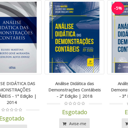
-5%
ISE DIDÁTICA DAS
Análise Didática das
Análi
MONSTRAÇÕES
Demonstrações Contábeis
Demonst
EIS - 1ª Edição |
- 2ª Edição | 2018
- 3ª
2014
Esgotado
E
Esgotado
Avise-me