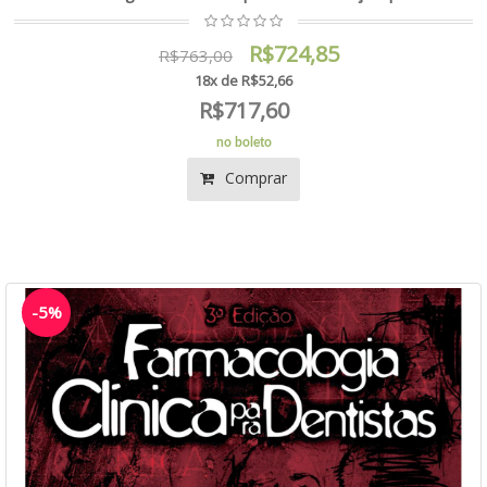
R$724,85
R$763,00
18x de R$52,66
R$717,60
no boleto
Comprar
-5%