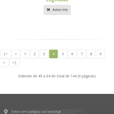
Avise-me
|<
<
1
2
3
4
5
6
7
8
9
>
>|
Exibindo de 49 a 64 do total de 144 (9 páginas)
Entre em contato via webchat