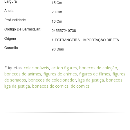
Largura
15 Cm
Altura
20 Cm
Profundidade
10 Cm
Código De Barras(Ean)
045557240738
Origem
1-ESTRANGEIRA - IMPORTAÇÃO DIRETA
Garantia
90 Dias
Etiquetas:
colecionáveis
,
action figures
,
bonecos de coleção
,
bonecos de animes
,
figures de animes
,
figures de filmes
,
figures
de seriados
,
bonecos de colecionador
,
liga da justiça
,
bonecos
liga da justiça
,
bonecos dc comics
,
dc comics