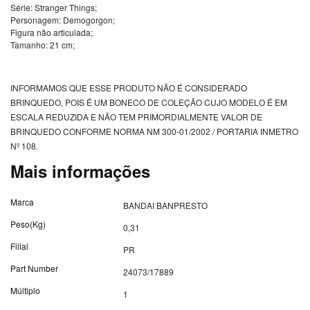
Série: Stranger Things;
Personagem: Demogorgon;
Figura não articulada;
Tamanho: 21 cm;
INFORMAMOS QUE ESSE PRODUTO NÃO É CONSIDERADO
BRINQUEDO, POIS É UM BONECO DE COLEÇÃO CUJO MODELO É EM
ESCALA REDUZIDA E NÃO TEM PRIMORDIALMENTE VALOR DE
BRINQUEDO CONFORME NORMA NM 300-01/2002 / PORTARIA INMETRO
Nº 108.
Mais informações
Mais
Marca
BANDAI BANPRESTO
informações
Peso(Kg)
0,31
Filial
PR
Part Number
24073/17889
Múltiplo
1