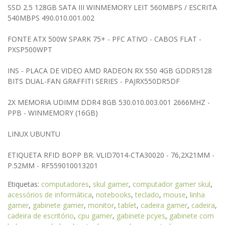
SSD 2.5 128GB SATA III WINMEMORY LEIT 560MBPS / ESCRITA
540MBPS 490.010.001.002
FONTE ATX 500W SPARK 75+ - PFC ATIVO - CABOS FLAT -
PXSP500WPT
INS - PLACA DE VIDEO AMD RADEON RX 550 4GB GDDR5128
BITS DUAL-FAN GRAFFITI SERIES - PAJRX550DR5DF
2X MEMORIA UDIMM DDR4 8GB 530.010.003.001 2666MHZ -
PPB - WINMEMORY (16GB)
LINUX UBUNTU
ETIQUETA RFID BOPP BR. VLID7014-CTA30020 - 76,2X21MM -
P.52MM - RF559010013201
Etiquetas:
computadores
,
skul gamer
,
computador gamer skul
,
acessórios de informática
,
notebooks
,
teclado
,
mouse
,
linha
gamer
,
gabinete gamer
,
monitor
,
tablet
,
cadeira gamer
,
cadeira
,
cadeira de escritório
,
cpu gamer
,
gabinete pcyes
,
gabinete com