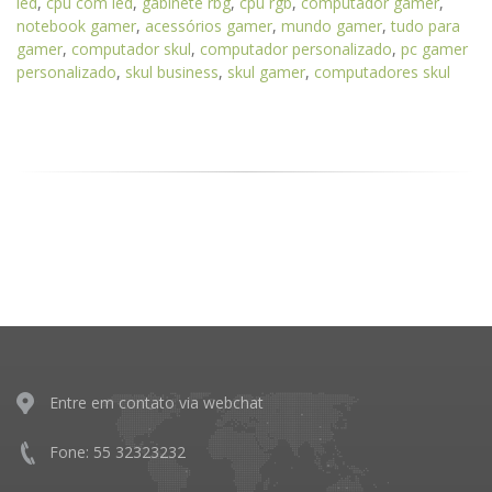
led
,
cpu com led
,
gabinete rbg
,
cpu rgb
,
computador gamer
,
notebook gamer
,
acessórios gamer
,
mundo gamer
,
tudo para
gamer
,
computador skul
,
computador personalizado
,
pc gamer
personalizado
,
skul business
,
skul gamer
,
computadores skul
Entre em contato via webchat
Fone: 55 32323232