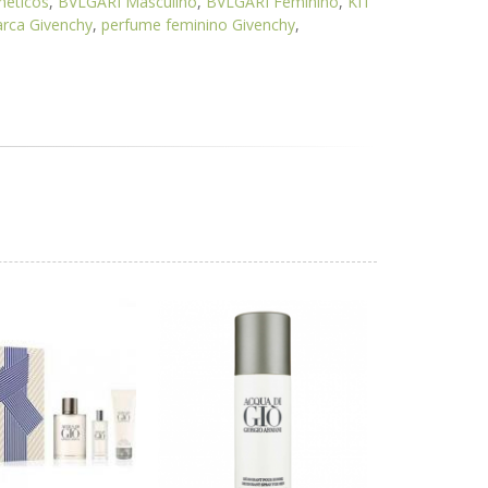
eticos
,
BVLGARI Masculino
,
BVLGARI Feminino
,
KIT
rca Givenchy
,
perfume feminino Givenchy
,