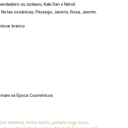
erdadeiro ou siciliano, Kaki Dan e Néroli
 Notas oceânicas, Pêssego, Jacinto, Rosa, Jasmin,
míscar branco
Armani na Época Cosméticos
GIO ARMANI
,
HUGO BOSS
,
perfume hugo boss
,