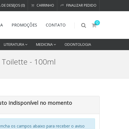
A DE DESEJOS (0)
CARRINHO
FINALIZAR PEDIDO
0
DA
PROMOÇÕES
CONTATO
LITERATURA
MEDICINA
ODONTOLOGIA
Toilette - 100ml
uto indisponível no momento
encha os campos abaixo para receber o aviso