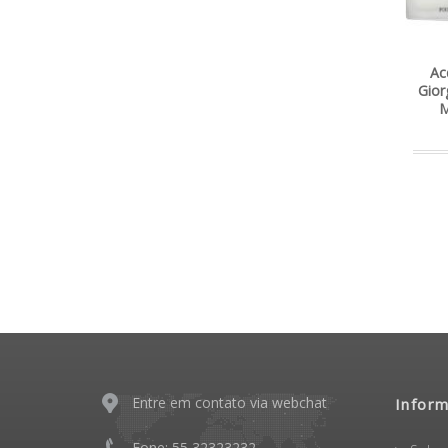
Ac
Gior
M
Entre em contato via webchat
Infor
Fone: 55 32323232