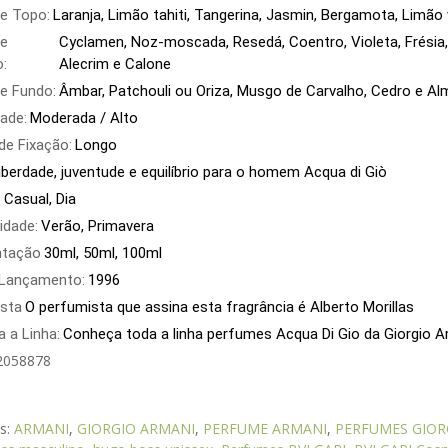
e Topo:
Laranja, Limão tahiti, Tangerina, Jasmin, Bergamota, Limão v
e
Cyclamen, Noz-moscada, Resedá, Coentro, Violeta, Frésia,
:
Alecrim e Calone
e Fundo:
Âmbar, Patchouli ou Oriza, Musgo de Carvalho, Cedro e Al
ade:
Moderada / Alto
e Fixação:
Longo
iberdade, juventude e equilíbrio para o homem Acqua di Giò
o
Casual, Dia
idade:
Verão, Primavera
ntação
30ml, 50ml, 100ml
 Lançamento:
1996
sta
O perfumista que assina esta fragrância é Alberto Morillas
 a Linha:
Conheça toda a linha perfumes Acqua Di Gio da Giorgio 
2058878
as:
ARMANI
,
GIORGIO ARMANI
,
PERFUME ARMANI
,
PERFUMES GIOR