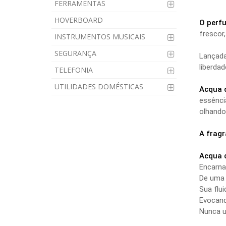
FERRAMENTAS
HOVERBOARD
O perf
frescor,
INSTRUMENTOS MUSICAIS
SEGURANÇA
Lançad
liberda
TELEFONIA
UTILIDADES DOMÉSTICAS
Acqua 
essênci
olhando
A fragr
Acqua d
Encarna 
De uma s
Sua flui
Evocand
Nunca u