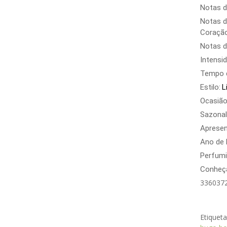
Notas d
Notas d
Coração
Notas d
Intensid
Tempo d
Estilo:
L
Ocasiã
Sazonal
Aprese
Ano de
Perfumi
Conheça
336037
Etiquet