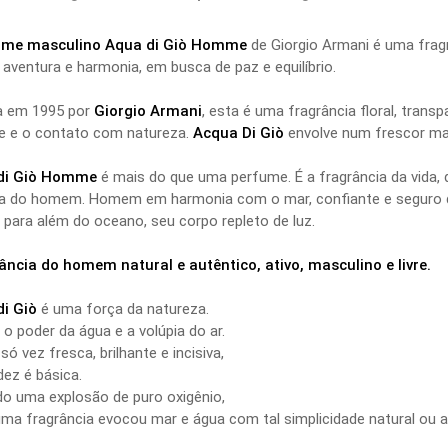
ume masculino Aqua di Giò Homme
de Giorgio Armani é uma fragr
 aventura e harmonia, em busca de paz e equilíbrio.
a em 1995 por
Giorgio Armani
, esta é uma fragrância floral, tra
de e o contato com natureza.
Acqua Di Giò
envolve num frescor mari
di Giò Homme
é mais do que uma perfume. É a fragrância da vida, 
a do homem. Homem em harmonia com o mar, confiante e seguro de s
 para além do oceano, seu corpo repleto de luz.
ância do homem natural e autêntico, ativo, masculino e livre.
i Giò
é uma força da natureza.
o poder da água e a volúpia do ar.
ó vez fresca, brilhante e incisiva,
dez é básica.
o uma explosão de puro oxigênio,
ma fragrância evocou mar e água com tal simplicidade natural ou a