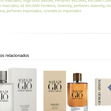
ss masculino
,
hugo boss unissex
,
Perfumes BVLGARI
,
BVLGARI Cosm
 masculino
,
kit BVLGARI Feminino
,
Givenchy
,
perfumes Givenchy
,
ma
ria
,
perfumes importados
,
cosméticos importados
os relacionados