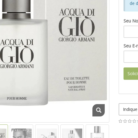
de d
Seu N
Seu E-m
Solic
Indique