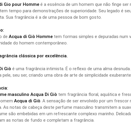
di Gio pour Homme
é a essência de um homem que não finge ser n
 tem tempo para demonstrações de superioridade. Seu legado é seu 
ta. Sua fragrância é a de uma pessoa de bom gosto.
o:
o de
Acqua di Giò Homme
tem formas simples e depuradas num vi
inidade do homem contemporâneo.
grância clássica por excelência.
i Giò
é uma fragrância intimista. É o reflexo de uma alma desnuda.
 pele, seu ser, criando uma obra de arte de simplicidade exuberante
cia:
me masculino Acqua Di Giò
tem fragrância floral, aquática e fresc
 homem
Acqua di Giò
. A sensação de ser envolvido por um frescor 
da. As notas de cabeça deste perfume masculino transmitem a suav
ume são embebidas em um refrescante complexo marinho. Delicadas
m as notas de fundo e completam a fragrância.