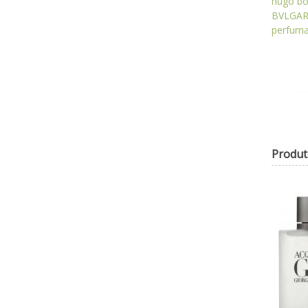
hugo bo
BVLGARI
perfuma
Produt