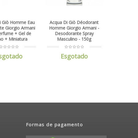
i Giò Homme Eau
Acqua Di Giò Déodorant
tte Giorgio Armani
Homme Giorgio Armani -
Perfume + Gel de
Desodorante Spray
o + Miniatura
Masculino - 150g
sgotado
Esgotado
Formas de pagamento