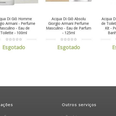
qua Di Giò Homme
Acqua Di Giò Absolu
Acqua D
gio Armani - Perfume
Giorgio Armani Perfume
de Toile
asculino - Eau de
Masculino - Eau de Parfum
Kit - 
Toilette - 100ml
- 125ml
Banh
Esgotado
Esgotado
E
mações
Outros serviços