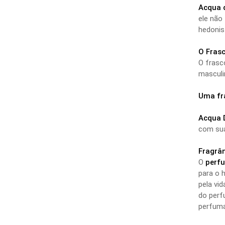
Acqua 
ele não
hedonis
O Frasc
O frasc
mascul
Uma fra
Acqua D
com sua
Fragrân
O
perfu
para o
pela vi
do perf
perfuma