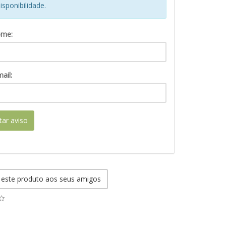
isponibilidade.
ome:
ail:
itar aviso
 este produto aos seus amigos