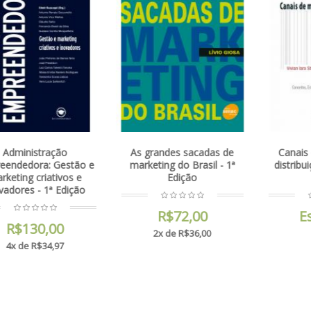
 grandes sacadas de
Canais de marketing &
Ad
keting do Brasil - 1ª
distribuição - 1ª Edição |
fu
Edição
2006
a
emp
competi
R$72,00
Esgotado
2x de R$36,00
E