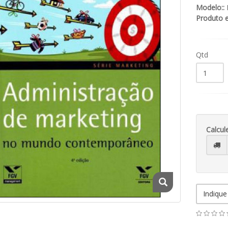
Modelo::
Produto 
Qtd
Calcul
Indique