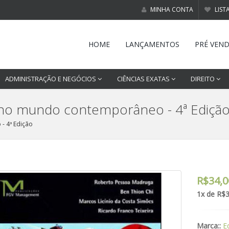
MINHA CONTA
LIST
HOME
LANÇAMENTOS
PRÉ VEN
ADMINISTRAÇÃO E NEGÓCIOS
CIÊNCIAS EXATAS
DIREITO
 no mundo contemporâneo - 4ª Ediçã
- 4ª Edição
R$34,0
1x de R$
Marca::
E