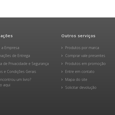
mações
Outros serviços
 a Empresa
Produtos por marca
mações de Entrega
Comprar vale presentes
ica de Privacidade e Segurança
Produtos em promoção
s e Condições Gerais
Entre em contato
ncontrou um livro?
Mapa do site
 aqui
Solicitar devolução