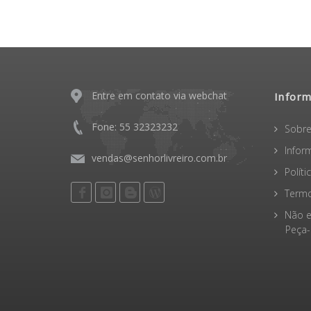
Entre em contato via webchat
Infor
Fone: 55 32323232
Sobre
Infor
vendas@senhorlivreiro.com.br
Polít
Termo
Não e
Peça-o