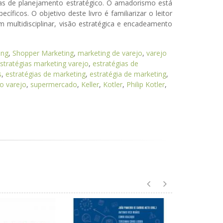
idas de planejamento estratégico. O amadorismo está
icos. O objetivo deste livro é familiarizar o leitor
multidisciplinar, visão estratégica e encadeamento
ing
,
Shopper Marketing
,
marketing de varejo
,
varejo
stratégias marketing varejo
,
estratégias de
s
,
estratégias de marketing
,
estratégia de marketing
,
o varejo
,
supermercado
,
Keller
,
Kotler
,
Philip Kotler
,
Administração de
marketing - Conceitos,