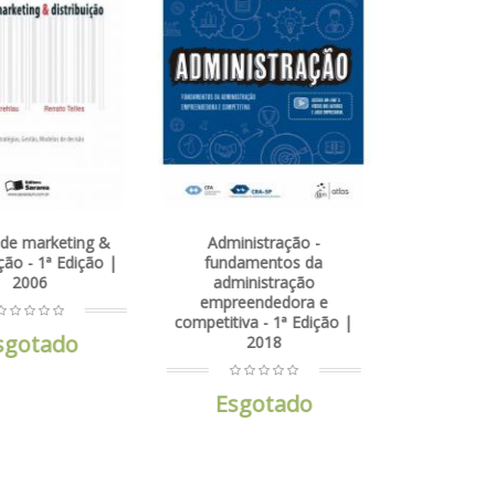
estratégias, aplicações - 1ª
Edição | 2012
Esgotado
ministração -
ndamentos da
dministração
reendedora e
tiva - 1ª Edição |
2018
sgotado