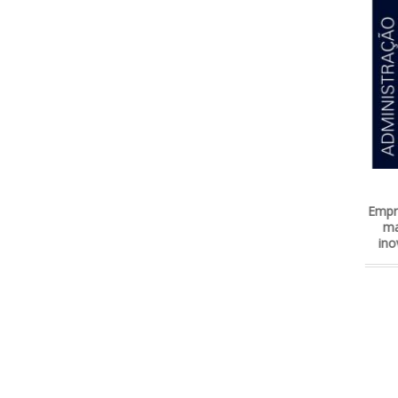
Administração
As
Empreendedora: Gestão e
mar
marketing criativos e
inovadores - 1ª Edição
R$130,00
4x de R$34,97