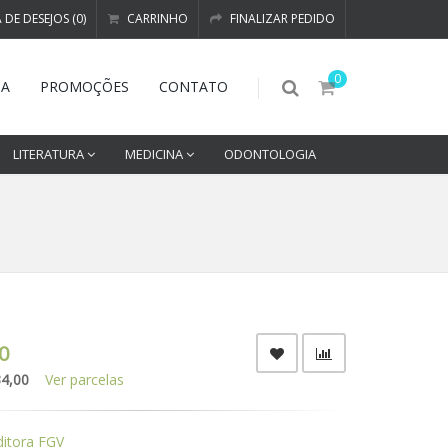
A DE DESEJOS (0)
CARRINHO
FINALIZAR PEDIDO
0
DA
PROMOÇÕES
CONTATO
LITERATURA
MEDICINA
ODONTOLOGIA
o
0
34,00
Ver parcelas
ditora FGV