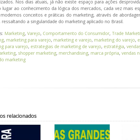
lizados. Nos dias atuais, já não existe espaço para ações desprov
lugar ao conhecimento da lógica dos mercados, cada vez mais específ
modernos conceitos e práticas do marketing, através de abordagem 
, ressaltando a singularidade do marketing aplicado no Brasil.
as:
Marketing
,
Varejo
,
Comportamento do Consumidor
,
Trade Market
ng
,
marketing para varejo
,
marketing e varejo
,
marketing do varejo
,
e
ng para varejo
,
estrategias de marketing de varejo
,
estratégia
,
venda
arketing
,
shopper marketing
,
merchandising
,
marca própria
,
vendas n
o marketing
os relacionados