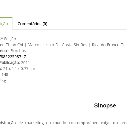
ição
Comentários (0)
ª Edição
n Thion Chi | Marcos Licínio Da Costa Simões | Ricardo Franco Te
ento:
Brochura
788522508747
Publicação:
2011
:
21 x 14 x 0.77 cm
:
148
2kg
Sinopse
istração de marketing no mundo contemporâneo exige do prof