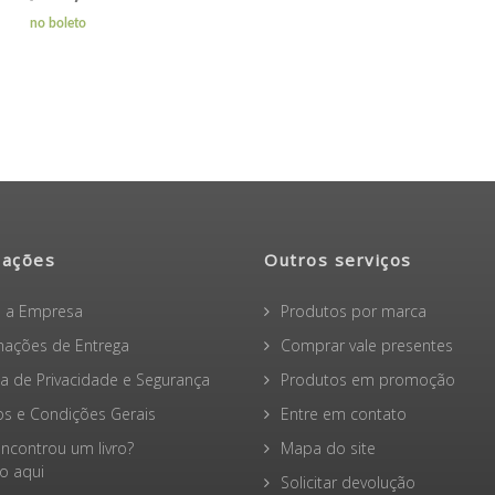
mações
Outros serviços
 a Empresa
Produtos por marca
mações de Entrega
Comprar vale presentes
ica de Privacidade e Segurança
Produtos em promoção
s e Condições Gerais
Entre em contato
ncontrou um livro?
Mapa do site
 aqui
Solicitar devolução