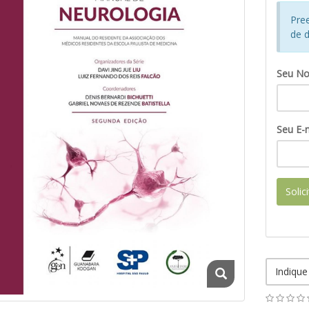
Pre
de d
Seu N
Seu E-m
Solic
Indique