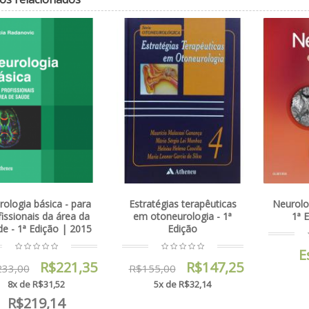
stratégias terapêuticas
Neurologia em imagem -
Fen
em otoneurologia - 1ª
1ª Edição | 2018
clí
Edição
Esgotado
R$147,25
R$155,00
5x de R$32,14