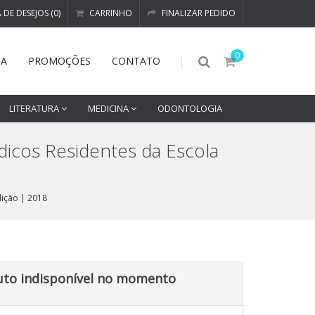
A DE DESEJOS (0)
CARRINHO
FINALIZAR PEDIDO
0
DA
PROMOÇÕES
CONTATO
LITERATURA
MEDICINA
ODONTOLOGIA
dicos Residentes da Escola
dição | 2018
uto indisponível no momento