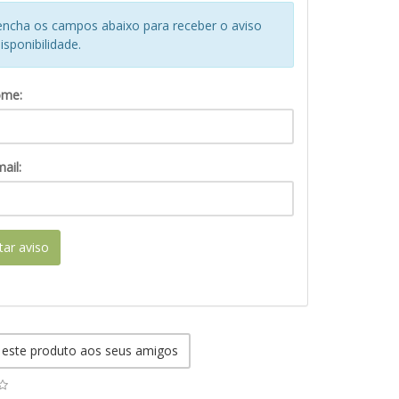
encha os campos abaixo para receber o aviso
isponibilidade.
ome:
ail:
itar aviso
 este produto aos seus amigos