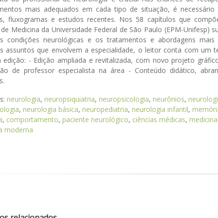
mentos mais adequados em cada tipo de situação, é necessár
zes, fluxogramas e estudos recentes. Nos 58 capítulos que compõ
a de Medicina da Universidade Federal de São Paulo (EPM-Unifesp) s
ais condições neurológicas e os tratamentos e abordagens mais
ais assuntos que envolvem a especialidade, o leitor conta com um t
 edição: - Edição ampliada e revitalizada, com novo projeto gráfic
são de professor especialista na área - Conteúdo didático, abr
s.
as:
neurologia
,
neuropsiquiatria
,
neuropsicologia
,
neurônios
,
neurologi
ologia
,
neurologia básica
,
neuropediatria
,
neurologia infantil
,
memóri
a
,
comportamento
,
paciente neurológico
,
ciências médicas
,
medicina
a moderna
os relacionados