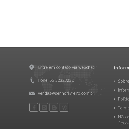
no boleto
Entre em contato via webchat
Infor
Fone: 55 32323232
Sobre
Infor
vendas@senhorlivreiro.com.br
Polít
Termo
Não e
Peça-o