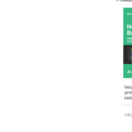
Casos clínicos
Neurologia básica - para
E
otoneurológicos típicos e
profissionais da área da
atípicos - Volume 5 - 1ª
saúde - 1ª Edição | 2015
Edição | 2001
R$221,35
R$233,00
R$147,25
R$155,00
8x de R$31,52
5x de R$32,14
R$219,14