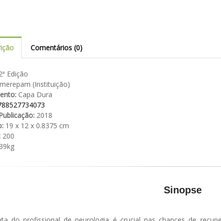
ição
Comentários (0)
ª Edição
erepam (Instituição)
ento:
Capa Dura
788527734073
Publicação:
2018
:
19 x 12 x 0.8375 cm
:
200
39kg
Sinopse
ta do profissional de neurologia é crucial nas chances de recu