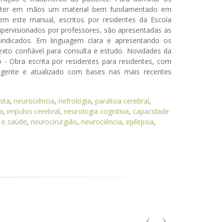
io ter em mãos um material bem fundamentado em
em este manual, escritos por residentes da Escola
upervisionados por professores, são apresentadas as
 indicados. Em linguagem clara e apresentando os
exto confiável para consulta e estudo. Novidades da
o - Obra escrita por residentes para residentes, com
angente e atualizado com bases nas mais recentes
sta
,
neurociência
,
nefrologia
,
paralisia cerebral
,
a
,
impulso cerebral
,
neurologia cognitiva
,
capacidade
 e saúde
,
neurocirurgião
,
neurociência
,
epilepsia
,