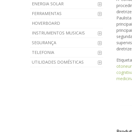
ENERGIA SOLAR
procedi
diretri
FERRAMENTAS
Paulist
HOVERBOARD
princip
princip
INSTRUMENTOS MUSICAIS
segunda
SEGURANÇA
supervi
diretrize
TELEFONIA
Etiquet
UTILIDADES DOMÉSTICAS
otoneur
cognitiv
medicin
Produt