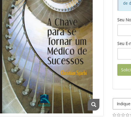
de d
Seu N
Seu E-m
Solic
Indique