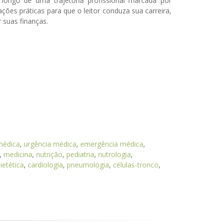
 longo de uma trajetória profissional marcada por
ações práticas para que o leitor conduza sua carreira,
suas finanças.
 médica
,
urgência médica
,
emergência médica
,
,
medicina
,
nutrição
,
pediatria
,
nutrologia
,
ietética
,
cardiologia
,
pneumologia
,
células-tronco
,