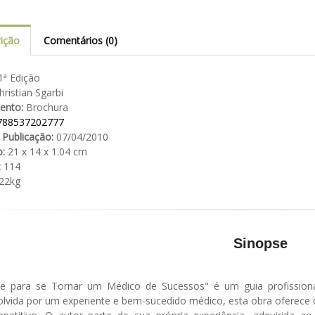
ição
Comentários (0)
ª Edição
ristian Sgarbi
ento:
Brochura
788537202777
 Publicação:
07/04/2010
:
21 x 14 x 1.04 cm
:
114
22kg
Sinopse
e para se Tornar um Médico de Sucessos" é um guia profissiona
lvida por um experiente e bem-sucedido médico, esta obra oferece 