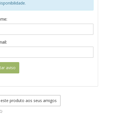
isponibilidade.
ome:
ail:
itar aviso
 este produto aos seus amigos