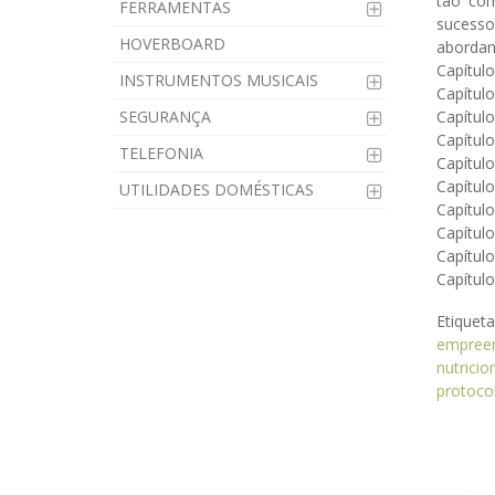
tão com
FERRAMENTAS
sucessos
HOVERBOARD
abordan
Capítulo
INSTRUMENTOS MUSICAIS
Capítul
SEGURANÇA
Capítul
Capítul
TELEFONIA
Capítulo
Capítul
UTILIDADES DOMÉSTICAS
Capítulo
Capítul
Capítul
Capítul
Etiquet
empree
nutricio
protoco