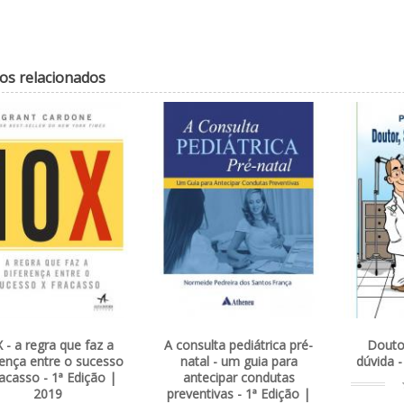
os relacionados
 - a regra que faz a
A consulta pediátrica pré-
Douto
rença entre o sucesso
natal - um guia para
dúvida -
racasso - 1ª Edição |
antecipar condutas
2019
preventivas - 1ª Edição |