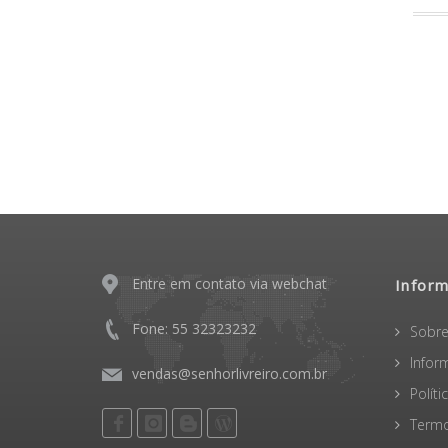
Entre em contato via webchat
Infor
Fone: 55 32323232
Sobre
Infor
vendas@senhorlivreiro.com.br
Polít
Termo