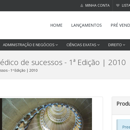
MINHA CONTA
LIST
HOME
LANÇAMENTOS
PRÉ VEN
ADMINISTRAÇÃO E NEGÓCIOS
CIÊNCIAS EXATAS
DIREITO
édico de sucessos - 1ª Edição | 2010
sos - 1ª Edição | 2010
Prod
Pre