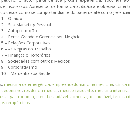
petitivo. O autor parte de sua própria experiência, adquirida ao
 e insucessos. Apresenta, de forma clara, didática e objetiva, orient
do desde como se comportar diante do paciente até como gerenciar 
 1 – O Início
o 2 – Seu Marketing Pessoal
o 3 – Autopromoção
o 4 – Pense Grande e Gerencie seu Negócio
 5 – Relações Corporativas
o 6 – As Regras do Trabalho
 7 – Finanças e Honorários
o 8 – Sociedades com outros Médicos
o 9 – Corporativismo
o 10 – Mantenha sua Saúde
as:
medicina de emergência
,
empreendedorismo na medicina
,
clínica
ndedorismo
,
residência médica
,
médico-residente
,
medicina intensiva
nista
,
gastronomia
,
comida saudável
,
alimentação saudável
,
técnica d
los terapêuticos