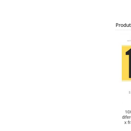
Produt
10X
dife
x f