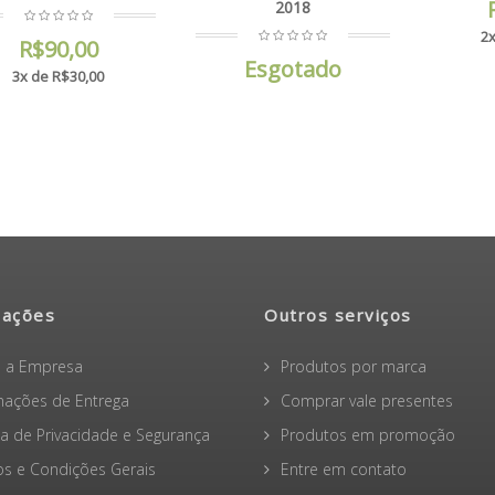
2018
2x
R$90,00
Esgotado
3x de R$30,00
mações
Outros serviços
 a Empresa
Produtos por marca
mações de Entrega
Comprar vale presentes
ica de Privacidade e Segurança
Produtos em promoção
s e Condições Gerais
Entre em contato