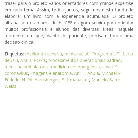
trazer para o projeto vários orientadores com grande expertise
em cada tema. Assim, todos juntos, seguimos nesta tarefa de
elaborar um livro com a experiência acumulada. O projeto
ultrapassou os muros do HUCFF e agora servira para orientar
muitos profissionais e alunos das diversas áreas, naquele
momento em que, diante do paciente, precisam tomar uma
decisão clinica.
Etiquetas:
medicina intensiva
,
medicina
,
uti
,
Programa UTI
,
Leito
de UTI
,
AMIB
,
POP's
,
procedimentos operacionais padrão
,
medicina ambulatorial
,
medicina de emergência
,
covid19
,
coronavírus
,
Imagens e anatomia
,
Anil T. Ahuja
,
Michael P.
Federle
,
H. Ric Harnsberger
,
B. J. manaster
,
Marcelo Barros
Weiss