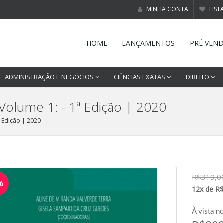
MINHA CONTA
LIST
HOME
LANÇAMENTOS
PRÉ VEN
ADMINISTRAÇÃO E NEGÓCIOS
CIÊNCIAS EXATAS
DIREITO
Volume 1: - 1ª Edição | 2020
ª Edição | 2020
R$319,0
%
12x de R
À vista n