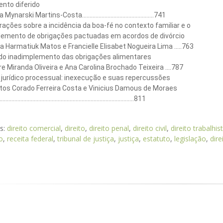
nto diferido
narski Martins-Costa................................................741
ações sobre a incidência da boa-fé no contexto familiar e o
lemento de obrigações pactuadas em acordos de divórcio
a Harmatiuk Matos e Francielle Elisabet Nogueira Lima .....763
 do inadimplemento das obrigações alimentares
e Miranda Oliveira e Ana Carolina Brochado Teixeira ....787
 jurídico processual: inexecução e suas repercussões
ntos Corado Ferreira Costa e Vinicius Damous de Moraes
..................................................................................811
as:
direito comercial
,
direito
,
direito penal
,
direito civil
,
direito trabalhis
o
,
receita federal
,
tribunal de justiça
,
justiça
,
estatuto
,
legislação
,
dire