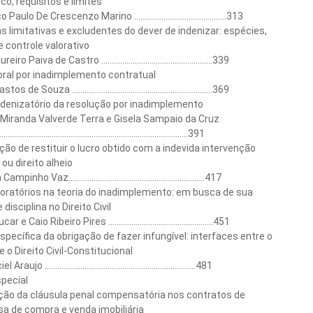
o, requisitos e limites
aulo De Crescenzo Marino ............................................313
s limitativas e excludentes do dever de indenizar: espécies,
e controle valorativo
ro Paiva de Castro .....................................................339
ral por inadimplemento contratual
 de Souza ...................................................................369
ndenizatório da resolução por inadimplemento
 Miranda Valverde Terra e Gisela Sampaio da Cruz
..................................................................................391
ção de restituir o lucro obtido com a indevida intervenção
u direito alheio
pinho Vaz.................................................................417
oratórios na teoria do inadimplemento: em busca de sua
disciplina no Direito Civil
 e Caio Ribeiro Pires ..................................................451
specífica da obrigação de fazer infungível: interfaces entre o
 o Direito Civil-Constitucional
aujo ........................................................................481
pecial
ação da cláusula penal compensatória nos contratos de
a de compra e venda imobiliária