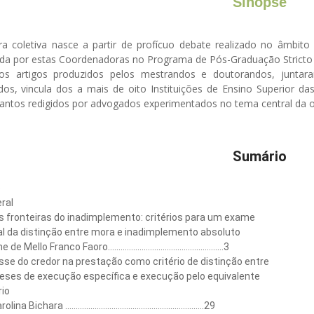
Sinopse
ra coletiva nasce a partir de profícuo debate realizado no âmbito d
ada por estas Coordenadoras no Programa de Pós-Graduação Stricto 
os artigos produzidos pelos mestrandos e doutorandos, juntara
dos, vincula dos a mais de oito Instituições de Ensino Superior d
tantos redigidos por advogados experimentados no tema central da o
Sumário
o
ral
s fronteiras do inadimplemento: critérios para um exame
al da distinção entre mora e inadimplemento absoluto
 Mello Franco Faoro.......................................................3
sse do credor na prestação como critério de distinção entre
teses de execução específica e execução pelo equivalente
rio
a Bichara ..................................................................29