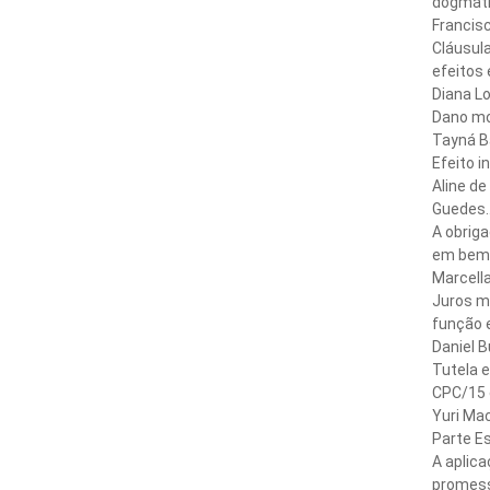
dogmátic
Francisco P
Cláusula
efeitos 
Diana Lourei
Dano mo
Tayná Bastos
Efeito i
Aline de
Guedes.........
A obriga
em bem o
Marcella Cam
Juros m
função e 
Daniel Bucar
Tutela e
CPC/15 e
Yuri Maciel Ar
Parte Es
A aplic
promess