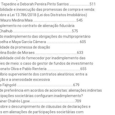
epedino e Deborah Pereira Pinto Santos ..........................511
tabilidade e inexecução das promessas de compra e venda:
bre a Lei 13.786/2018 (Lei dos Distratos Imobiliários)
o Medina Maia ........................................................545
plemento no contrato de alienação fiduciária
 ............................................................................575
do inadimplemento das obrigações do multiproprietário
a e Maya Garcia Câmera ...........................................605
bilidade da promessa de doação
 Bodin de Moraes ......................................................633
ilidade civil do fornecedor por inadimplemento das
ões de meio: o caso do gestor de fundos de investimento
to Oliva e Pablo Renteria ...........................................655
íbrio superveniente dos contratos aleatórios: entre a
ção e a onerosidade excessiva
gold .........................................................................679
e preferência em acordos de acionistas: alienações indiretas
icipações societárias configuram inadimplemento?
 Chalréo Lgow...........................................................709
sobre o descumprimento de cláusulas de declarações e
as em alienações de participações societárias com