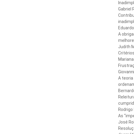
Inadimpl
Gabriel Rocha
Contribu
inadimp
Eduardo Nune
A obriga
melhore
Judith Martin
Critério
Mariana Ribei
Frustraç
Giovanni Etto
A teoria
ordename
Bernardo Salg
Releitur
cumprid
Rodrigo Freita
As “impe
José Roberto
Resoluç