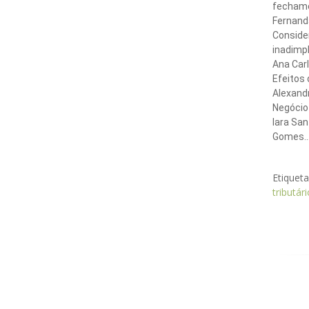
fechame
Fernanda My
Consider
inadimp
Ana Carl
Efeitos
Alexandr
Negócio
Iara Sa
Gomes..........
Etiquet
tributári