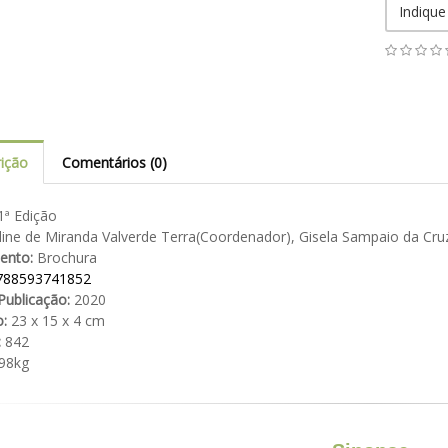
Indique
ição
Comentários (0)
ª Edição
ine de Miranda Valverde Terra(Coordenador), Gisela Sampaio da Cr
ento:
Brochura
788593741852
Publicação:
2020
:
23 x 15 x 4 cm
:
842
98kg