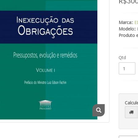
R$300
Marca::
E
Modelo::
Produto 
Qtd
Calcul