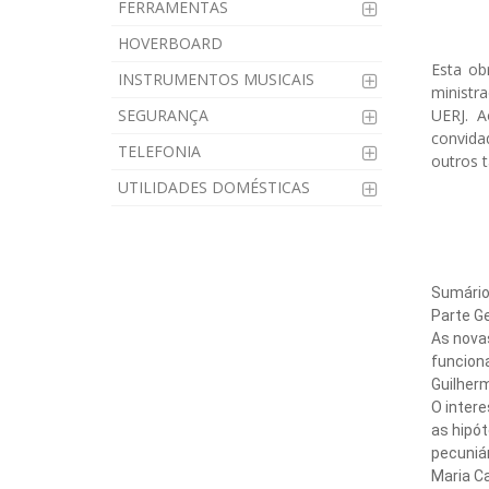
FERRAMENTAS
HOVERBOARD
Esta ob
INSTRUMENTOS MUSICAIS
ministr
SEGURANÇA
UERJ. A
convida
TELEFONIA
outros 
UTILIDADES DOMÉSTICAS
Sumári
Parte Ge
As nova
funcion
Guilherme de
O intere
as hipó
pecuniá
Maria Carolin