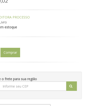
,02
DITORA PROCESSO
Livro
em estoque
Comprar
e o frete para sua região