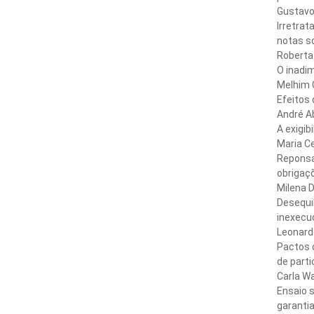
Gustavo T
Irretra
notas so
Roberta Maur
O inadim
Melhim Chalhub
Efeitos 
André Abelh
A exigi
Maria Celina
Reponsab
obrigaç
Milena Dona
Desequil
inexecu
Leonardo Fajn
Pactos d
de part
Carla Wainer
Ensaio 
garanti