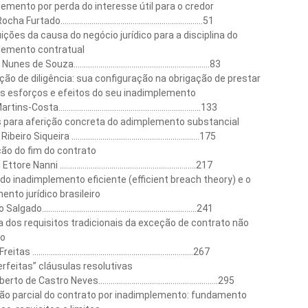
emento por perda do interesse útil para o credor
 Furtado.....................................................................51
ições da causa do negócio jurídico para a disciplina do
lemento contratual
s de Souza..................................................................83
ção de diligência: sua configuração na obrigação de prestar
s esforços e efeitos do seu inadimplemento
s-Costa.....................................................................133
s para aferição concreta do adimplemento substancial
ro Siqueira ..............................................................175
ão do fim do contrato
re Nanni ..................................................................217
 do inadimplemento eficiente (efficient breach theory) e o
nto jurídico brasileiro
ado...........................................................................241
a dos requisitos tradicionais da exceção de contrato não
o
s ..............................................................................267
rfeitas” cláusulas resolutivas
 de Castro Neves..........................................................295
ão parcial do contrato por inadimplemento: fundamento