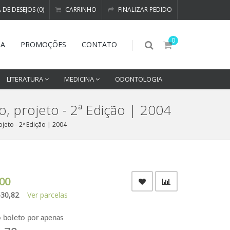
A DE DESEJOS (0)
CARRINHO
FINALIZAR PEDIDO
0
DA
PROMOÇÕES
CONTATO
LITERATURA
MEDICINA
ODONTOLOGIA
o, projeto - 2ª Edição | 2004
ojeto - 2ª Edição | 2004
00
$30,82
Ver parcelas
o boleto por apenas