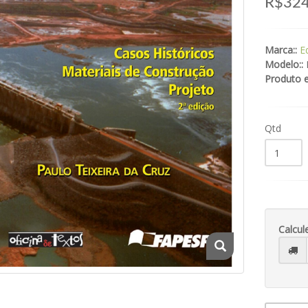
R$324
Marca::
E
Modelo::
Produto 
Qtd
Calcul