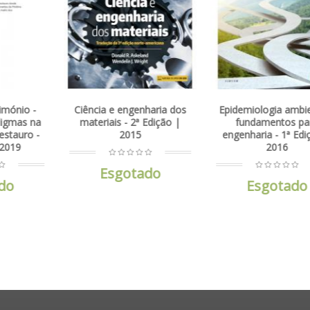
cia e engenharia dos
Epidemiologia ambiental -
Ciência
eriais - 2ª Edição |
fundamentos para
engenha
2015
engenharia - 1ª Edição |
2016
Esgotado
E
Esgotado