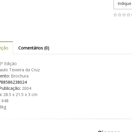
Indique
ição
Comentários (0)
ª Edição
ulo Teixeira da Cruz
ento:
Brochura
788586238024
Publicação:
2004
:
28.5 x 21.5 x 3 cm
:
648
8kg