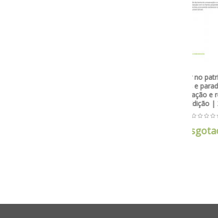
Edificar no património -
Ciên
pessoas e paradigmas na
mat
conservação e restauro -
1ª Edição | 2019
Esgotado