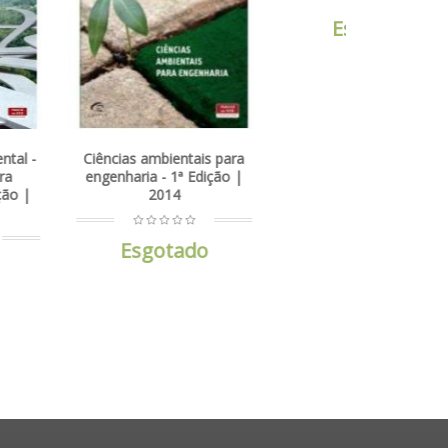
s ambientais para
Ciência e engenharia de
ria - 1ª Edição |
materiais - Uma
2014
introdução - 9ª Edição |
2016
sgotado
Esgotado