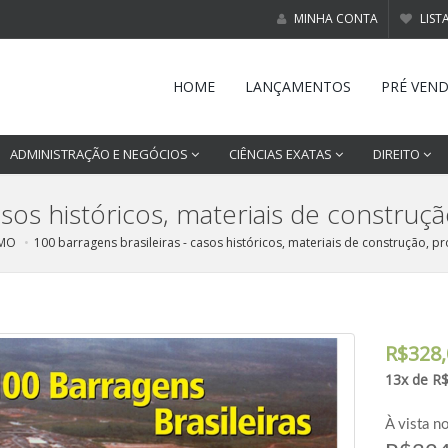
MINHA CONTA
LIST
HOME
LANÇAMENTOS
PRÉ VEN
ADMINISTRAÇÃO E NEGÓCIOS
CIÊNCIAS EXATAS
DIREITO
asos históricos, materiais de construçã
SMO
100 barragens brasileiras - casos históricos, materiais de construção, pr
R$328,
13x de R
À vista n