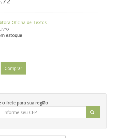
,72
ditora Oficina de Textos
Livro
em estoque
Comprar
e o frete para sua região