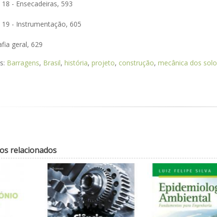
 18 - Ensecadeiras, 593
o 19 - Instrumentação, 605
afia geral, 629
as:
Barragens
,
Brasil
,
história
,
projeto
,
construção
,
mecânica dos solo
os relacionados