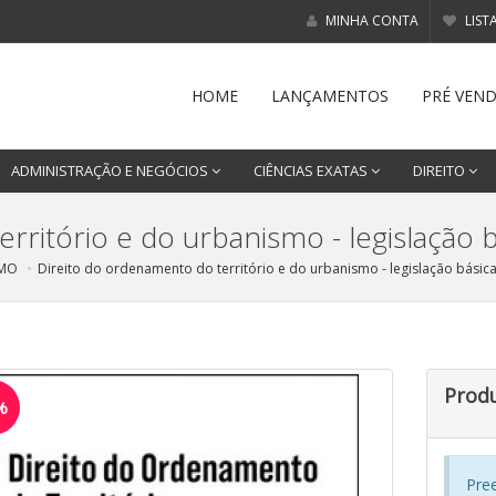
MINHA CONTA
LIST
HOME
LANÇAMENTOS
PRÉ VEN
ADMINISTRAÇÃO E NEGÓCIOS
CIÊNCIAS EXATAS
DIREITO
rritório e do urbanismo - legislação b
SMO
Direito do ordenamento do território e do urbanismo - legislação básica
Prod
%
Pre