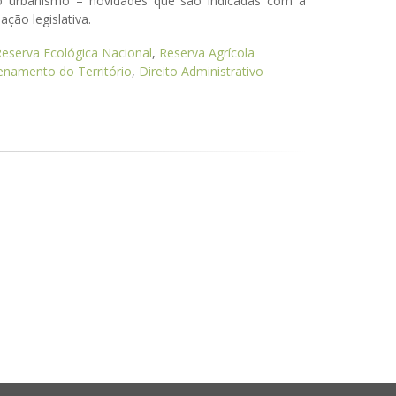
do urbanismo – novidades que são indicadas com a
ão legislativa.
eserva Ecológica Nacional
,
Reserva Agrícola
namento do Território
,
Direito Administrativo