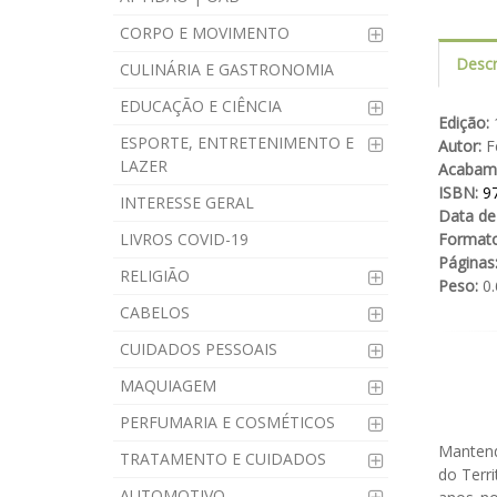
CORPO E MOVIMENTO
Descr
CULINÁRIA E GASTRONOMIA
EDUCAÇÃO E CIÊNCIA
Edição:
1
ESPORTE, ENTRETENIMENTO E
Autor:
Fe
LAZER
Acabam
ISBN:
9
INTERESSE GERAL
Data de
LIVROS COVID-19
Formato
Páginas
RELIGIÃO
Peso:
0.
CABELOS
CUIDADOS PESSOAIS
MAQUIAGEM
PERFUMARIA E COSMÉTICOS
Mantend
TRATAMENTO E CUIDADOS
do Terri
AUTOMOTIVO