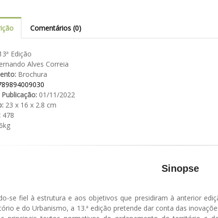
ição
Comentários (0)
3ª Edição
rnando Alves Correia
ento:
Brochura
789894009030
 Publicação:
01/11/2022
:
23 x 16 x 2.8 cm
:
478
6kg
Sinopse
o-se fiel à estrutura e aos objetivos que presidiram à anterior ed
tório e do Urbanismo, a 13.ª edição pretende dar conta das inovaçõe