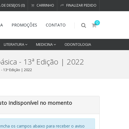
A DE DESEJOS (0)
CARRINHO
FINALIZAR PEDIDO
0
DA
PROMOÇÕES
CONTATO
LITERATURA
MEDICINA
ODONTOLOGIA
ásica - 13ª Edição | 2022
 - 13ª Edição | 2022
uto indisponível no momento
encha os campos abaixo para receber o aviso