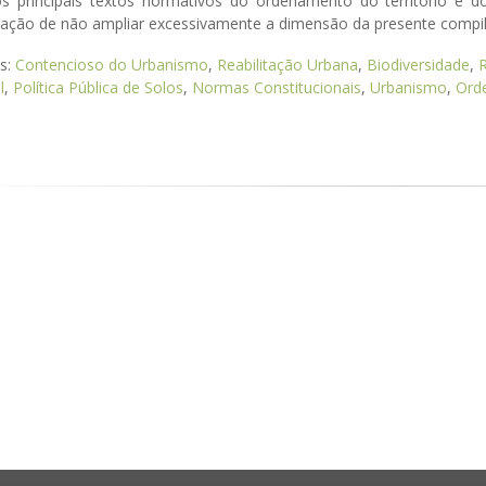
s principais textos normativos do ordenamento do território e 
ação de não ampliar excessivamente a dimensão da presente compilaç
as:
Contencioso do Urbanismo
,
Reabilitação Urbana
,
Biodiversidade
,
R
l
,
Política Pública de Solos
,
Normas Constitucionais
,
Urbanismo
,
Orde