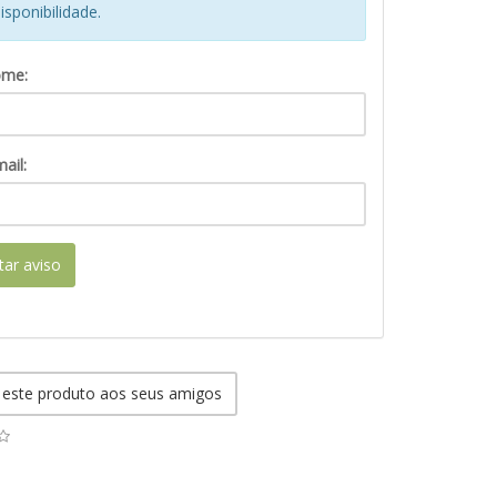
isponibilidade.
ome:
ail:
itar aviso
 este produto aos seus amigos