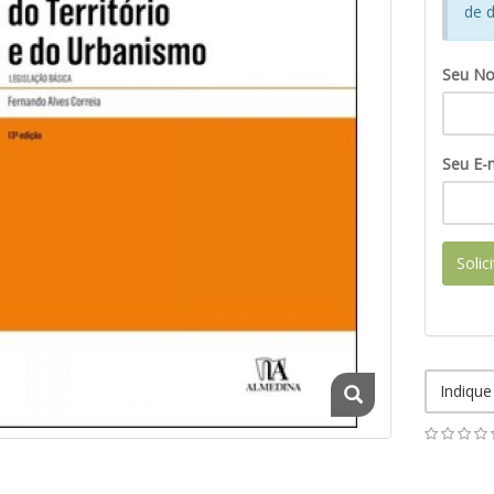
de d
Seu N
Seu E-m
Solic
Indique